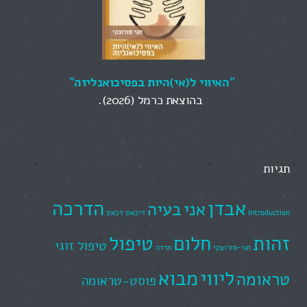
"
האיווי ל(אי)היות בפסיכואנליזה
"
בהוצאת כרמל (2026).
תגיות
אבדן
הדרכה
אני
בעיה
Introduction
דיכאון
דכאון
זהות
חלום
טיפול
טיפול זוגי
חגי-סורוצקי
חרדה
ליווי
מבוא
טראומה
פוסט-טראומה