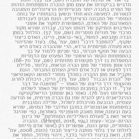
מדגיש בביקורתו את עצם מתן ההכרה והתפתחות הזהות
של הפרט בחברה יותר מבעייתיות הרציונליזם והתגובה
לנאורות. למעשה הוא חוזר ונשען בהנחותיו על כוחה
המוסרי של התבונה הרציונלית. הונת מכוון לעבודתו
המאורגנת של האדם, המאפשרת לחקור את אופני
השיבוש והתיקון של זהותו וערכו, עבודה שהיא מקור
מרכזי של חוויות מוסריות (שם, עמ' 57). הזלזול במתן
הכרה מתבטא, למשל, באי-נראות, היינו, האדם כיצור
שקוף, "להסתכל דרכו" (שם, עמ' 64). בעוד שהזיהוי
הוא פעולה תפיסתית גרדא, הרי שההכרה באדם היא
הבעה של תוקף חברתי, כפי שניתן ללמוד על כך
בהתפתחות הקשר הראשוני של הפעוט עם הדמויות
המטפלות בו דרך תקשורת מחוותית (שם, עמ' 68-70).
זהו אופן מוסרי של מתן הכרה ונראות, כלומר, סלילת
דרך לפעוט או לכל אדם לחיק העולם החברתי. הונת
מקביל את מתן ההכרה כמהלך מוסרי למושג הקאנטיאני
של "הכרת הכבוד" (שם, עמ' 75). היינו, היכולת לחרוג
מהעצמי דרך הייצוג של האחר – "מחשבה על דבר
ערך". זו הכרה בסמכות המוסרית של האחר לשלוט
באישיותו (עמ' 76). נאמר כאן שמתוך הדיאלקטיקה
ההיגליאנית ניתן להניח שזו גם הכרה פנימית, או תודעה
עצמית, הנובעת מהיכולת לשלול, שלילה המובנית
במשמעות אגוצנטרית במובן החיובי של המושג, שהיא
בעת ובעונה אחת מאבק חוצפנימי באחרוּת, כפי שהיגל
תיאר זאת ב"פעולת השליליות המוחלטת" של כינון
ההיות-עבור-עצמו (Hegel, 2018, 194§). ההכרה
המוסרית, טוען הונת, אפשרית רק כאשר אדם מייחס
לזולתו ערך בלתי מותנה כייצור תבוני (הונת, 2008, עמ'
78), וזאת בניגוד לזיהוי בלבד, זיהוי מזלזל, החסר את