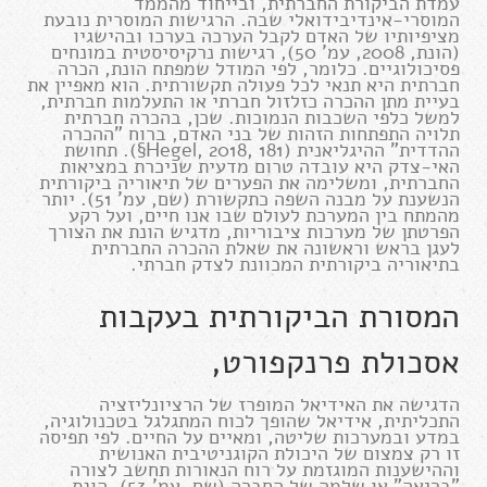
עמדת הביקורת החברתית, ובייחוד מהממד
המוסרי-אינדיבידואלי שבה. הרגישות המוסרית נובעת
מציפיותיו של האדם לקבל הערכה בערכו ובהישגיו
(הונת, 2008, עמ' 50), רגישות נרקיסיסטית במונחים
פסיכולוגיים. כלומר, לפי המודל שמפתח הונת, הכרה
חברתית היא תנאי לכל פעולה תקשורתית. הוא מאפיין את
בעיית מתן ההכרה כזלזול חברתי או התעלמות חברתית,
למשל כלפי השכבות הנמוכות. שכן, בהכרה חברתית
תלויה התפתחות הזהות של בני האדם, ברוח "ההכרה
ההדדית" ההיגליאנית (Hegel, 2018, 181§). תחושת
האי-צדק היא עובדה טרום מדעית שניכרת במציאות
החברתית, ומשלימה את הפערים של תיאוריה ביקורתית
הנשענת על מבנה השפה כתקשורת (שם, עמ' 51). יותר
מהמתח בין המערכת לעולם שבו אנו חיים, ועל רקע
הפרטתן של מערכות ציבוריות, מדגיש הונת את הצורך
לעגן בראש וראשונה את שאלת ההכרה החברתית
בתיאוריה ביקורתית המכוונת לצדק חברתי.
המסורת הביקורתית בעקבות
אסכולת פרנקפורט,
הדגישה את האידיאל המופרז של הרציונליזציה
התכליתית, אידיאל שהופך לכוח המתגלגל בטכנולוגיה,
במדע ובמערכות שליטה, ומאיים על החיים. לפי תפיסה
זו רק צמצום של היכולת הקוגניטיבית האנושית
וההישענות המוגזמת על רוח הנאורות תחשב לצורה
"בריאה" או שלמה של החברה (שם, עמ' 53). הונת