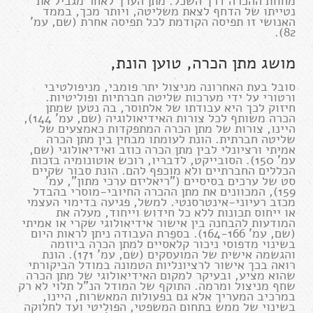
מחוות ההכרה דרך השכל. מתן הערך לאחר מגביל את
נטייתו של הדחף לצאת משליטה, ויותר מכך, בממד
האנושי זו תפיסה הקודמת לכל תפיסה אחרת (שם, עמ'
82).
מושג מתן הכרה, טוען הונת,
סובל בעת האחרונה מניצול יתר פומבי, מניפולטיבי
ורטורי על ידי מערכות שליטה חברתיות ופוליטיות.
חיזוק לכך היא עבודתו של אלתוסר, בה נטען שמתן
הכרה משותף לכל צורות האידיאולוגיה (שם, עמ' 144),
היינו, צורות של מתן הכרה המתפקדות כאמצעים של
שליטה חברתית. הונת לעומתו מבחין בין מתן הכרה
אמיתי ורציונלי לבין מתן הכרה כוזב ואידיאולוגי (שם,
עמ' 150). הסובייקט, לדבריו, רוכש אוטונומיה בזכות
הכללים החברתיים ולא מוכפף להם. הונת סבור שקיים
סט של ערכים בסיסיים ("ריאליזם ערכי מתון", עמ'
159), המכוונים את מתן ההכרה החיובי-מוסרי בהבדל
מכזב רעיוני-אינטרסנטי. למשל, פגיעה בדימוי העצמי
או ייחוס תכונות ללא כל חידוש וייחוד, מעלה את
המודעות להבחנה בין אישור אידיאולוגי שקרי או אמיתי
(שם, עמ' 164-166). בספֵרת העבודה ניתן לראות היום
בשינוי מדפוסי ניכור קלאסיים למתן הכרה ביוזמה
והגשמה אישית של המועסקים (שם, עמ' 171). הונת
רואה בכך אישור לרציונליות הטמונה במודל הביקורתי
שהוא מציע, ובעיקר למקום האידיאולוגי של מתן הכרה
שחף מניצול ומרמה. התוקף של המודל הנ"ל תלוי לא רק
במרכיב המעריך אלא גם בפעולות המאשרות, היינו,
בשינוי של ממש בתחום המשפטי, הפוליטי ועד לחלוקה