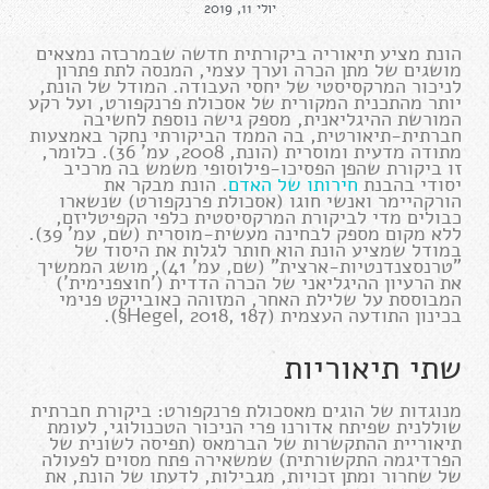
יולי 11, 2019
הונת מציע תיאוריה ביקורתית חדשה שבמרכזה נמצאים
מושגים של מתן הכרה וערך עצמי, המנסה לתת פתרון
לניכור המרקסיסטי של יחסי העבודה. המודל של הונת,
יותר מהתכנית המקורית של אסכולת פרנקפורט, ועל רקע
המורשת ההיגליאנית, מספק גישה נוספת לחשיבה
חברתית-תיאורטית, בה הממד הביקורתי נחקר באמצעות
מתודה מדעית ומוסרית (הונת, 2008, עמ' 36). כלומר,
זו ביקורת שהפן הפסיכו-פילוסופי משמש בה מרכיב
יסודי בהבנת
חירותו של האדם
. הונת מבקר את
הורקהיימר ואנשי חוגו (אסכולת פרנקפורט) שנשארו
כבולים מדי לביקורת המרקסיסטית כלפי הקפיטליזם,
ללא מקום מספק לבחינה מעשית-מוסרית (שם, עמ' 39).
במודל שמציע הונת הוא חותר לגלות את היסוד של
"טרנסצנדנטיות-ארצית" (שם, עמ' 41), מושג הממשיך
את הרעיון ההיגליאני של הכרה הדדית ('חוצפנימית')
המבוססת על שלילת האחר, המזוהה כאובייקט פנימי
בכינון התודעה העצמית (Hegel, 2018, 187§).
שתי תיאוריות
מנוגדות של הוגים מאסכולת פרנקפורט: ביקורת חברתית
שוללנית שפיתח אדורנו פרי הניכור הטכנולוגי, לעומת
תיאוריית ההתקשרות של הברמאס (תפיסה לשונית של
הפרדיגמה התקשורתית) שמשאירה פתח מסוים לפעולה
של שחרור ומתן זכויות, מגבילות, לדעתו של הונת, את