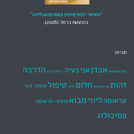
"
האיווי ל(אי)היות בפסיכואנליזה
"
בהוצאת כרמל (2026).
תגיות
אבדן
הדרכה
אני
בעיה
Introduction
דיכאון
דכאון
זהות
חלום
טיפול
טיפול זוגי
חגי-סורוצקי
חרדה
ליווי
מבוא
טראומה
פוסט-טראומה
פסיכולוג