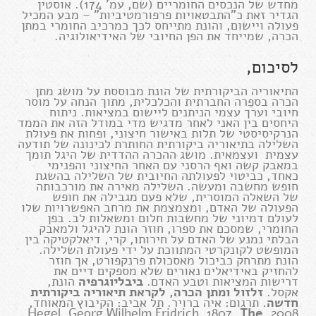
מחדש של הנכסים החומריים (שם, עמ' 174). אוסטין
הגדיר זאת כ"התבטאויות פרפורמטיביות" – מבע המכיל
פעולה ויישום, והונת מתייחס לכך כמרכיב החומרי במתן
הכרה, שמייחד את הפן החיובי של האידיאולוגיה.
לסיכום,
התיאוריה הביקורתית של הונת מבוססת על מושג מתן
הכרה בספֵרה החברתית והכלכלית, מתוך הנחה על מוסר
חיובי וערך עצמי הניתנים ליישום במציאות. ניתוח
היחסים בין האני לאחר מדגיש מדי במודל הזה את הממד
הנרקיסיסטי של תלות באישור חיצוני, ופחות את פעולת
השלילה בתיאוריה ביקורתית החותרת לכינונה של תודעה
עצמית ועצמאית. מושג ההכרה ההדדית של היגל תומך
במאבק קשה ואף הרסני עם האחר החיצוני והפנימי
כאחד, כביטוי לפעולתה החיובית של השלילה בהשגת
חופש מחשבה ומעשה. השלילה מאירה את מורכבותה
של השאלה המוסרית, שלא פעם מגבילה את חופש
הפעולה של האדם, ומצמצמת את מרחב האפשרויות שלו
לעולם דמיוני של מחשבות חלום ומשאלות לב. בפן
החומרי, שמסכם את ספרו, חוזר הונת להיגל ולמאבק
הבלתי נמנע של האדם על חירותו, קרי, דיאלקטיקה בין
המופשט לקונקרטי המתווכת על ידי פעולת השלילה.
הונת מתרחק כביכול מאסכולת פרנקפורט, אך חוזר
להחזיק באידיאלים נאורים שלא מספקים דיים את
דרישות המציאות וטבע האדם.
ביבליוגרפיה
הונת,
אקסל.
זלזול ומתן הכרה, לקראת תיאוריה ביקורתית
חדשה.
תרגום: איה ברויר. תל אביב: הקיבוץ המאוחד,
The
2008. Hegel, Georg Wilhelm Fridrich. 1807.