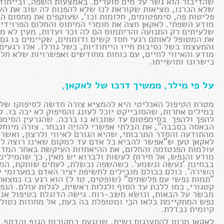
שהדיבור הוא גשר על מים סוערים. באמצעות השפה, ובייחוד
שלא הכרנו, מציאות שקוראת לנו שלא להפנות לה שוב את העו
פליטות פה, סימפטומים, חלומות וכו', שעוקפים את מחסום ה
מודע השפתי. לאקאן חצה את חומרי המיתוס והחלום הפרוידי
שלעיתים רק התנועה והריתמוס הם לה זכר ועדות, מעין לא מ
את המטופל לאותם רגעי חסד קשים ודוממים, שקיימים בו גם כ
והתעצמו בשל נסיבות חייו הייחודיות, בשל גורלו. אלו רגעי
מודע והאיווי לחיים, עם כוחות מחודשים ואפשרויות שלא חלם 
כישרונו ותושייתו.
על פי מילר, ממשיך דרכו של לאקאן,
מטרת הטיפול האנליטי היא להמציא צורה חדשה לסיפוקו של
במילים אחרות, שהסובייקט יוכל לעונג והסיפוק לא יכה בו. 
להפך ולהפך בסימפטום עד שתבוא בו ברכה. שהגרעין הסימפט
הבאסה בסבבה", את הבלתי אפשרי להויֶה ונבחר. צורה מיוחל
מהתודעה והסדר התרבותי, שהיא הגורם לאיווי ולרצון, ואשר 
לאקאן טען ש"אפשר להביא כל אדם עד למקום שאינו רוצה לד
עולמות הפנטזמה והחלום, את ההיאחזות העיקשת באחר המדב
מודע והנפש, אל חירות לעשות ולברוא יש מאין, כך שהמילים
בבחינת 'נעשה ונשמע'. כשהשפה נכשלת, לעתים שותקת, המע
השירה'. כולם ככולם מובילים לחשיפת יציר האדם במערומי י
"תמות נפשי עם פלשתים" (שופטים, טז ל) הוא רגע בו נמצאת
קטגורי, כמו ללכת עד הסוף ולגלות ראשית, לגלות עולם. ה
מבשׂר על הבאות, ונושׂא משב-רוח. גישה הדוגלת בטיפול אנליט
נפש המתקיימת בלאו הכֵי ומטופלת בה בעת, אל מחוזות נטולי
קיומית נבדלת.
לאקאן מכוון להתענגות נשית, שנוגעת במקורות הגוף והדחף, 