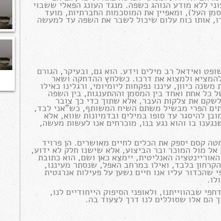
צוני ללא מודע הנוהג כשפה. מנגד העונג הפאלי ששבוי
סמן העל), ומאפיין את המוסכמות החברתיות, מועד
ו, אותו כוח עלום שיכול לשבר את השפה עד למעשה
ופט ואידאל רב מילים וידע. הוא גם, ובעיקר, הגורם
להמציא ולמצוא את דרכו. כשלחץ ההדחקה ושאר
שנה כיוון, עיננו נפקחות ליומיומי, ורגלינו כאילו
 כל אחת ואחד בין המסמן וההתענגות, בין השפה
שקם את צלקות העבר, אלא שתוך כדי כך צובר
לעתים הפרי מבשיל משתם השיח המשותף, כש"אני לבד,
ן להיסגר עד סופו במילים ובדמיונות שווא, אלא
גענו בו והוא נגע בנו, מוכרחים אנו לעשות מעשה,
טה קסם יספק את הכלים לחיים מאושרים. הן פרויד
 אל מול המוכר ובר הביצוע, אלא שישנו חלק לא ידוע,
וריינטציה האנליטית, יימצֵא כאן ושם, הוא כתובת
הקרחון בלבד, ואילו במרחב האפל, שנסתר מעיננו,
י שהכדור עליו אנו חיים נשען על פעילות אנרגטית
לו.
פי שבהווייתנו, ולאופני הסיפוק הייחודיים לנו,
 הם אלו שסוללים לנו דרך לצעוד בה.