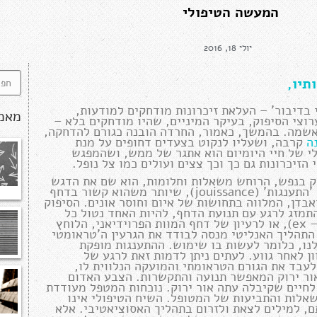
המעשה הטיפולי
יולי 18, 2016
תיו,
 בדיבור' – העלאת זיכרונות מודחקים למודעות,
מאמ
רוצי הסיפוק, בעיקר המיניים, שהיו מודחקים בלא –
אשמה. בהמשך, כאמור, החרדה הובנה כגורם להדחקה,
ה
קרבה, ושעליו לנקוט בצעדים דחופים על מנת
לי של חיי היומיום הוא אתגר של ממש, ושהמפגש
זיכרונות גם כך וכך צצים ועולים כמו צל נופל.
ק בנפש, הרוחש משאלות וחלומות, הוא שם את הדגש
על הממד הממשי של המועקה – אותו סיפוק שהוא כינה בשם 'התענגות' (jouissance), שיותר משהוא קשור בדחף
אבדן, המלווה בתחושות של איום וחוסר אונים. הסיפוק
התמזג לרגע עם תנועת הדחף, להיות האחד נטול כל
סביבה, בדומה למושג 'מחוץ לקיום' של קירקגור (ex – sistence), או לרעיון של דחף המוות הפרוידיאני, הלוחץ
תהליך האנליטי מנסה לבודד את הגרעין ה'טראומטי
 לנו, כלומר לעשות בו שימוש. ההתענגות מופקת
 לאחר גווע. לעתים ניתן לדמות זאת לרגע של
לעבד את הגורם הטראומתי והמועקה הנלווית לו,
אור ירוק המאפשר תנועה והתקשרות. הצבע האדום
 לחיים שקיבלה עתה אור ירוק. נוכחות המטפל מעודדת
אלות והתביעות של המטופל. השיח הטיפולי אינו
, למילים לצאת ולזרום בתהליך האסוציאטיבי. אלא