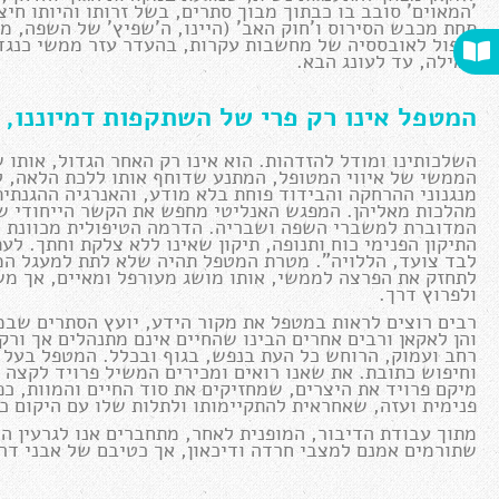
'המאוים' סובב בו כבתוך מבוך סתרים, בשל זרותו והיותו חי
תחת מכבש הסירוס ו'חוק האב' (היינו, ה'שפיץ' של השפה, מ
לנפול לאובססיה של מחשבות עקרות, בהעדר עזר ממשי כנגד
המילה, עד לעונג הבא.
המטפל אינו רק פרי של השתקפות דמיוננו,
השלכותינו ומודל להזדהות. הוא אינו רק האחר הגדול, אותו ש
הממשי של איווי המטופל, המתנע שדוחף אותו ללכת הלאה, 
מנגנוני ההרחקה והבידוד פוחת בלא מודע, והאנרגיה ההגנתית מ
מהלכות מאליהן. המפגש האנליטי מחפש את הקשר הייחודי של
המדוברת למשברי השפה ושבריה. הדרמה הטיפולית מכוונת ל
התיקון הפנימי כוח ותנופה, תיקון שאינו ללא צלקת וחתך. 
לבד צועד, הללויה". מטרת המטפל תהיה שלא לתת למעגל המוב
לתחזק את הפרצה לממשי, אותו מושג מעורפל ומאיים, אך משנ
ולפרוץ דרך.
רבים רוצים לראות במטפל את מקור הידע, יועץ הסתרים שבמ
והן לאקאן ורבים אחרים הבינו שהחיים אינם מתנהלים אך ורק
רחב ועמוק, הרוחש כל העת בנפש, בגוף ובכלל. המטפל בעל הא
וחיפוש כתובת. את שאנו רואים ומכירים המשיל פרויד לקצה 
מיקם פרויד את היצרים, שמחזיקים את סוד החיים והמוות, כפ
פנימית ועזה, שאחראית להתקיימותו ולתלות שלו עם היקום כו
מתוך עבודת הדיבור, המופנית לאחר, מתחברים אנו לגרעין הדח
שתורמים אמנם למצבי חרדה ודיכאון, אך כטיבם של אבני דרך