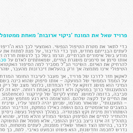
פרויד שאל את המונח 'ניקוי ארובות' מאחת ממטופלו
כדי לתאר את מטרת הטיפול הנפשי. האמצעי לכך הוא ה'ריפוי
לעתים הבנייתם מחדש, תוך כדי הדיבור, על מנת לפתוח את ע
מודע בשל איסורים חברתיים, וגרמו בשל כך לרגשות חרדה ו
אותו סימן או סימנים משגרת החיים, שמאותתים לאדם על
סכנ
להרחיק את האיום. השינוי הנ"ל מסביר למה הסיפור האקטוא
הטיפולי אינו מתמצה אך ורק בהעלאת זיכרונות מהעבר, שהרי ה
לאקאן חזר לדרכו של פרויד, אך מעבר לעיבוד החומר המודח
המיני הוא מושג דווקא על ידי הכחדתו, כלומר מצב של ריק ו
ההתענגותי כרוך במועקה ולא דווקא באנחת רווחה. יהא זה ל
את החיים עד לקצה שלהם. הטראומה היא רגע מוחמץ שכזה. ה
– התענגותי', שהאחר מגלמו, שניתן יהיה לוותר עליו, שיניח
במצבים טראומטיים בהם השפה כאילו נמחקת, והדיבור המכוון
השתחררות מינית וקץ הפנטזיה. במהלך הטיפול נעשה ניסיון 
ולהחזיר לחיים את הסיפוק הנפשי המודע והלא מודע, שהוא 
בתהליך זה אינו ניצב בכיוון ההופכי, אלא מסמל את התשוקה
לדבר, בהיותו הצד האחר שאליו מופנות, לעתים מוטחות, המש
נדרש לחכמה וחדשנות, הוא פשוט וכמעט נאיבי. לתת, כך סתם