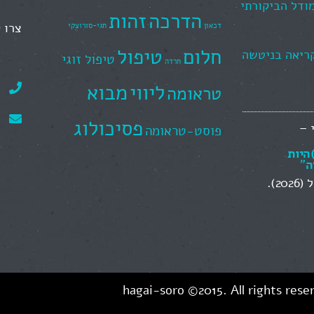
מודל הביקורתי
הדרכה
זהות
צרו 
דכאון
חגי-סורוצקי
חלום
טיפול
קריאה בניטשה
טיפול זוגי
חרדה
ליווי
מבוא
טראומה
פסיכולוג
 –
פוסט-טראומה
)היות
ה
"
2).
hagai-soro
©2015. All rights rese