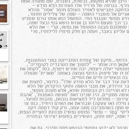
 היכן שהיא נתקעת, נכשלת, נשברת, שם מתגלה אמת
רף. בגרסה של פרויד אלו תצורות הלא מודע –
הדחקה ומביאים לאוויר העולם חומר 'אסור' מהלא
אניים אל משברי השפה – שפה של צלילים וחומר,
ודע ממשי שבגוף החי. המטפל הוא אותו גורם שמניע
ך וכך מעצם היותו בן אנוש נושא גוף ובעל שפה,
ם שמתוכם מבנה המטופל את נפשו, קרי – את הלא
עליהן בעבר, ועתה הן חלק מימיו ולילותיו, פרי
 הדחף…תיקון של עמדת הסובייקט בפני ההתענגות.
לאקאן היה אומר – "להפוך את הטרגדיה לקומדיה",
ומטי יעלה ויצמח, יכה שורש ויפרח, כמו "לקחת את
ת זו של סיפוק הדחף נעוצה באותה 'שארית' שנפלה
בה ובעטייה חיים את החיים.
עת עוד דבר על הלא מודע שלו". כלומר, לחצות את
ר והיודע, את מבני השפה וחוקי הדקדוק של הלא
 לא תהיינה רק הבטחות שווא, אלא תענוג ממשי,
שה מתקיים. היו שכינו זאת 'מעשה האמנות', 'אהבת
צירתו – מחלום ליל למציאות נוכחת, מהכוח לפועל.
 מילה (או צעקה) שבוראת את האדם היחיד, כמו צו
נפש מתה כשהסביבה מתה עמה, ורק קול דממה דקה
י 'בָּתַר – נפשי' (פוסט נפשי) מכוונת לחציית הנפש,
 שפה, יחס וחוק, העשירים בחופש יצירתי ובחוויה
מרחב לא ידוע וממשי הנושא פתח וסיכוי, גם אם