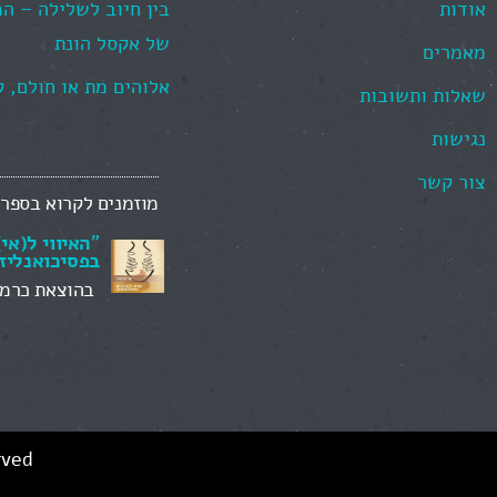
אודות
בין חיוב לשלילה – ה
של אקסל הונת
מאמרים
אלוהים מת או חולם, 
שאלות ותשובות
נגישות
צור קשר
מוזמנים לקרוא בספרי
"
האיווי ל(אי
בפסיכואנליז
בהוצאת כרמל (026
rved