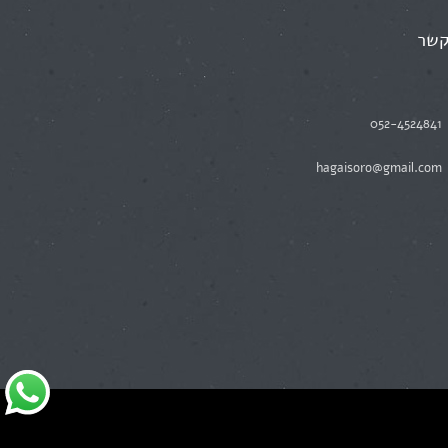
קשר
052-4524841
hagaisoro@gmail.com