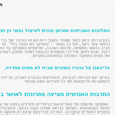
ח
התלונות השכיחות שאיתן פונים לטיפול נפשי הן חרד
במבט רחב ניתן לומר שפחד ומצבי רוח הם תו ההיכר של בני ה
נושאי צער ויצר, ועל כך נאמר – 'והעיקר לא לפחד כלל'. מי מ
סביב נושאי משפחה, פרנסה ואהבה, שלעתים השתלטו על החי
רווח, שבא לסמן שירדנו מהפסים ונכנסנו לאזור מסוכן,לעתים
של ממש בתפקוד המלווה בתופעות גופניות.
הדיכאון על גווניו השונים שכיח לא פחות מחרדה,
בעיקר עם הכניסה לבגרות, והמודעות הגוברת לאבדן, פרידה ו
להסתגרות והימנעות של כל פעילות ומגע אנושי.
התרבות האנושית מציעה פתרונות לאושר בה
ואספקה שוטפת של קשרים אוניברסליים וזמינים במגע של אצב
וחוסר המשמעות. האושר כנראה שאינו נקנה בכסף, והטכנולוג
נוסעים למאדים ובחזרה). החרדה והדיכאון אינם רק תוצאה ש