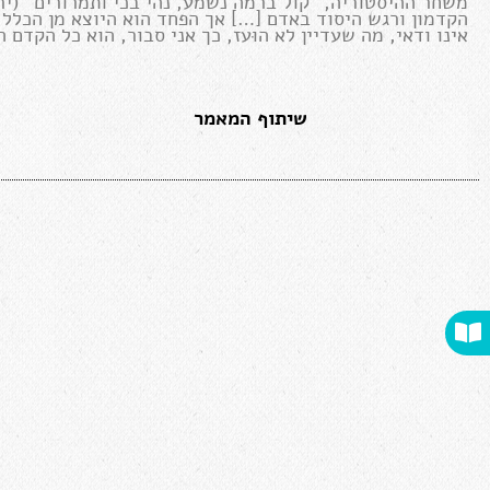
משחר ההיסטוריה, "קול ברמה נשמע, נהי בכי ותמרורים" (יר
הקדמון ורגש היסוד באדם […] אך הפחד הוא היוצא מן הכלל 
אינו ודאי, מה שעדיין לא הוּעז, כך אני סבור, הוא כל הקדם
שיתוף המאמר