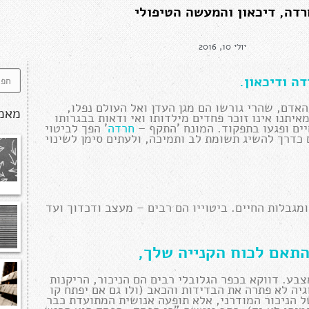
רדה, דיכאון והמעשה הטיפולי
יולי 10, 2016
ה ודיכאון.
אדם, שהרי גורשו הם מגן העדן ואל העולם נפלו,
מאמ
איתנו אינו זוכר פחדים מילדותו ואי ודאות בבגרותו
ים ופגעו בתפקוד. המונח 'התקף –
חרדה
' הפך לביטוי
 כדרך להשיג תשומת לב ותמיכה, ולעתים סימן לשינוי
מגבלות החיים. ביטוייו הם רבים – מעצב ודכדוך ועד
תאם לכוח הקנייה שלך,
ע. דווקא בכפר הגלובלי רבים הם הניכור, הריקנות
יה לא פתרה את הבדידות והכאב (ולו גם אם יפתח קו
ל הניכור המודרני, אלא תופעה אנושית המתועדת כבר