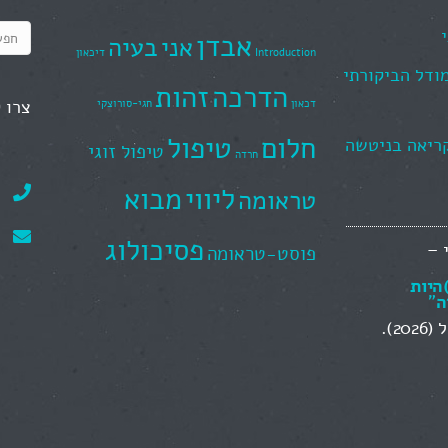
אבדן
אני
בעיה
Introduction
דיכאון
מודל הביקורתי
הדרכה
זהות
צרו 
דכאון
חגי-סורוצקי
חלום
טיפול
קריאה בניטשה
טיפול זוגי
חרדה
ליווי
מבוא
טראומה
פסיכולוג
 –
פוסט-טראומה
)היות
ה
"
2).