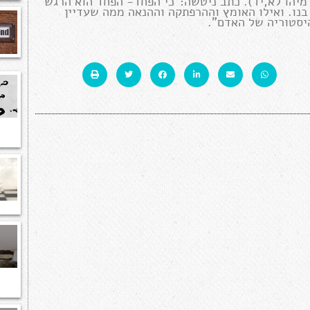
מיהו לא,יד). כתב ניטשה:"כי הפחד- הפחד הוא הרגש
בנו. ואילו האומץ וההרפתקה וההנאה ממה שעדיין
 היסטוריה של האדם".