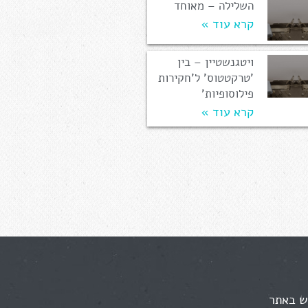
השלילה – מאוחד
קרא עוד »
ויטגנשטיין – בין
'טרקטטוס' ל'חקירות
פילוסופיות'
קרא עוד »
ש באתר