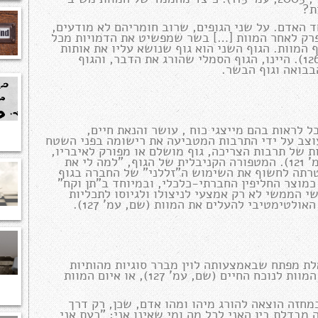
ד האדם. על שני הגופים, שרוב חומריהם לא מודעים,
תפרק לאחר המוות […] בשר שמפשיט את הדמויות מכל
המוות. הגוף השני הוא גוף שנושא עליו את אותות
הסימון, היכן שהמילה פועלת ישירות על הנפש" (2002, עמ' 126). היינו, הגוף הסמלי שהורג את הדבר, והגוף
בבואה וגוף הבשר.
ל לראות בהם מייצגי כוח , עושר והנאת חיים,
 (כספי, 2005, עמ' 116). אוסף זה מעוצב על ידי התרבות המטביעה את רישומה בפני השטח
ות של תרבות הצריכה, גוף מושלם או מפורק לאיבריו,
החושף את דפוסי השליטה ואת מבני הכוח החברתיים (שם, עמ' 121). המטפורה הקניבלית של הגוף, "למה לי את
מלאה שאריות" (לוין, "שיץ", 1988א, עמ' 353), מטרתה לחשוף את השימוש ה"זללני" של החברה בגוף
מוצר החליפין החברתי-כלכלי, ובמיוחד ב"תן וקח"
בהעלמת הגוף האנושי הממשי לא רק אמצעי לניצולו ולגיוסו לתכליות
ולטימטיבי להעלים את המוות (שם, עמ' 127).
ת מפתח שבאמצעותה לוין מברר סוגיות מהותיות
ומטפיזיות: זהותו של הסובייקט (האישי והקולקטיבי), ואיום המוות לנוכח החיים (שם, עמ' 127), או איום המוות
חזה הוצאה להורג מיהו ומהו אדם, שכן, רק דרך
מבדלת בין האני לכל מה ומי שאינו אני: "כעת אני