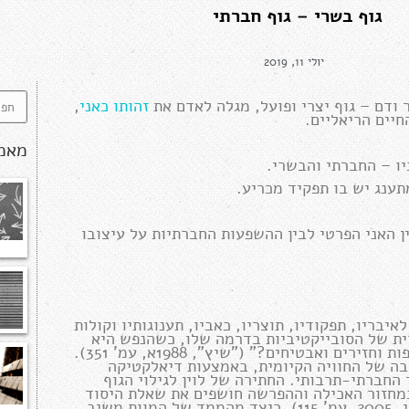
גוף בשרי – גוף חברתי
יולי 11, 2019
 ודם – גוף יצרי ופועל, מגלה לאדם את
זהותו כאני
,
יים הריאליים.
מאמ
יו – החברתי והבשרי.
ענג יש בו תפקיד מכריע.
 האני הפרטי לבין ההשפעות החברתיות על עיצובו
איבריו, תפקודיו, תוצריו, כאביו, תענוגותיו וקולות
ית של הסובייקטיביות בדרמה שלו, כשהנפש היא
משנית ומושא ללעג: "מה כבר אפשר להשליך לנפש מלבד עופות וחזירים ואבטיחים?" ("שיץ", 1988א, עמ' 351).
יבה של החוויה הקיומית, באמצעות דיאלקטיקה
חברתי-תרבותי. החתירה של לוין לגילוי הגוף
 במחזור האכילה וההפרשה חושפים את שאלת היסוד
העולה מיצירתו כולה: מה מכונן את החיים נוכח המוות? (כספי, 2005, עמ' 115). כיצד מהממד של המוות משיב