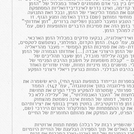
ים בין בני אדם מתמזגים לאחד במכלול של "הזמן
ה פונה לעתיד, חותר קדימה, ואינו נדרש לאינדיבידואליות המסתפקת
נם את הממד הלינארי של הזמן, ובכל זאת התנועה
וחשי ומוחצן (שם) כדרך האדמה ומגע הגוף. זו
הטבע ומעבר לתכנון ושליטה ברורים, "זמן אחדותי"
ואלית מאפשר בזמן הזה את סמיכות הדברים והתופעות (שם, עמ'
אידיאולוגיה, נבקעו סדקים במכלול הזמן הארכאי.
תרבות הצריכה העצימה מגמות של ניכור ואינדיבידואציה (שם, עמ' 140). הזמן הקדום, הפולחני, נצטמצם לטקסים,
ידת-מה את סמיכות הזמן הממשי – מעבר מהריאליה
של הזמן היצרני אבדה […] אחדותו הגמורה של הזמן
לוריסטי נדחס לתוך מבנה עלילתי מובדל, זמן שעבר תהליכים של
ם – "קבלת משמעות על חשבון ההיבט הפנימי של
ובן הרציונלי. מושגים כמו מיניות ומוות, שהיו שזורים האחד
יבט הבדלני. המוות כגרעין ריאלי ויצרני הופקע
ל הלשון" (שם, עמ' 146) (ונגזרותיה בספרות ובייחוד בתופעת הגוף החי), היא ששמרה את
אחדותו של הזמן הכוללני, היצרי, המפעם בכל יצור אנושי ("כמו פילוגנזה בתוך אונטוגנזה", עמ' 147). הממד
ר ספרותי, שמטרתו להפקיע מידי הפרט את תחושת
 לחצות אל "העבר האבסולוטי", אל "עלילה ללא כל
147, 150). אצל אריסטופנוס, למשל, דמותו של המוות אינה נשמטת מהצחוק
זמן פרודוקטיבית. בחטין מציין בנוסף את יצירותיהם
ד את זו של רבלה (Rabelais) המשמרות את קו ההתפתחות של הפולקלור הטרום היררכי (שם,
ו של הפרט, לעג המזקק את מהותם החומרית של החיים
ני שהשפיע רבות על רבלה) מפתח תמות ארוטיות
ב האלים אל תוך הספֵירה הנלעגת של הוויית היומיום
מר, גילוי שאינו אלא פרי הנסיבות של זמן יצרני-יצרי המכריח את זהות