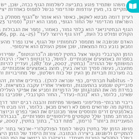
יש משהו שתמיד פוגע בתביעה לשלמות הגוף ככזה, שכן, יש ב
המתקיים בו, מעין עודפות שהדימוי נכשל לתפוס כאחדות יצי
רעיון דומה מבטא לאקאן, כאשר הוא אומר ש"הגוף מסתלק בכ
השראתו מהדימוי של החור הגופי, ממנו הוא יונק" (סמינר 23, Dec. 1975).
הגוף הבחטיניאני הוא בלתי גמור, כאמור, ומפר את הגבולות ב
הקולט ופולט כל העת, "זהו גוף היוצר לעד" (Bakhtin, 1965, pp. 24-25).
ומכאן נובע כוח המצאתו, שכן אופק העולם הוא אינסופי.
הזמן הקרנבלי נקשר אצל בחטין למושג ה"כרונוטופ", שפירוש
בספרות באמצעים אומנותיים. למשל, כרונוטופ ריאלי: היכול
המשותף של ההוויה" (בחטי
מתעבה, נעשה סמיך ונראה בעין, מוצג באמצעים אומנותיים. ק
בה מערכות חבויות מן העין של כוח ושלטון, של מחויבויות וה
ל- habitus חברתיים, כפי שנראה להלן). במילים אחרות
סובייקט שנפגע בהתענגות, ומשאיר אחריו עקבה במציאות. לכ
שאינו, כלומר, הוא "נוכח-נעדר", החור הקרנבלי, שסביבו נ
בחזקת מה שרואים משם לא רואים מכאן. כלומר, זהו מבט חי
באלמנטים זרים ותוססים אשר מכוננים את האני כפרט וכיוצר 
ובמרחב מתוך שלל טקסטים פילוסופיים וספרותיים, "בגבולות 
המעניינות ביותר" (רימון, "פתח דבר", בתוך בחטין, 2007, עמ' 10-11).
מושג הזמן של בחטין נקשר לממד הפולקלורי-ארכאי בתור יסו
להתקיים ולשגשג ביצירה הכתובה. צורות היסוד של הזמן היצ
בשלב החקלאי הטרום מעמדי, ובעיקרן הן ביטאו את הפן הקו