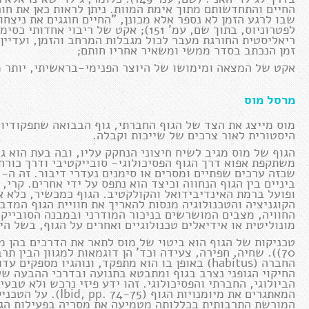
החיים והתחדשותם מתוך אימת המוות. ניתן לראות כאן את חו
שבו לרגע הזמן לא נספר אלא מכונן, "החיים חוגגים את ניצח
לפטרוניוס, בתוך שם, עמ' 151); אקט של ר
זמן הנכתב בסדר ממשי ומשאיר אחריו חותם;
אקט של המצאה ומימושו של היוצר הפנימי-בראשיתי, יותר מכו
מרסל מוס
מוס מייצג את הצד של הגוף החברתי, גוף הבבואה שתִפקודיו,
היסטורית לאור צרכים של שייכות וקבלה.
הגוף של מוס מגיב לשיח חיצוני הנחקק עליו, ובה בעת הוא ג
משתקפת אפוא דרך הגוף הפסיכולוגי- סובייקטיבי ודרך כורח 
ביניים בין הגוף הנחווה וכיצד הוא נתפס על ידי אחרים. קרי, 
ופועל ברמת האינדיבידואל והקולקטיב. הגוף כמכשיר, כלא א
הקוגניציה והטכנולוגיה מנסות להאריך את חוויית הגוף המד
החוויה, מצבים המושרשים בניכור המודרני ובמבנה הסובייקט
מונוליטית או אידיאלים טכנולוגיים ואחרים על הגוף, בשל היו
70)). שחיה, חפירה, צעידה וכד' הן דוגמאות למגוון הבין 
החיקוי הגופני נצרב בגוף ומתבטא בתנועה ובדרכי ההבעה של
הביולוגי, החברתי והפסיכולוגי. זהו ידע פיזי נרכש ולא טבעי
המאתגרים את מיומנוי
המורשת התרבותית בכללותה מטמיעה את מסריה בפעילות הגוף