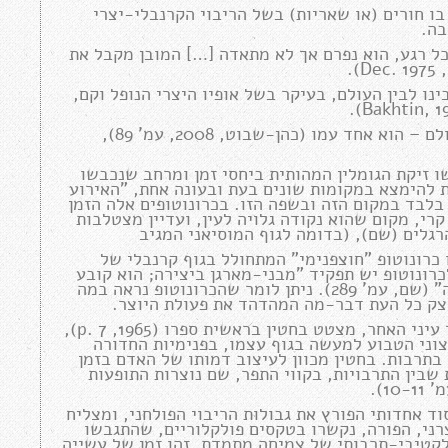
ו חורים (או שאריות) בשל הריבוי הקרנבלי-יצרי
בה.
ל רגע, הוא נפרם אך לא מתאדה […] המובן מקבל את
ינו לבין העולם, בעיקר בשל אופיו היצרי הנופל וקם,
האדם שנשבה או מתמסר לגחמותיו של הגוף, אינו נפרד מהעולם – הוא אחד עמו (כהן-שבוט, 2008, עמ' 89),
ו זיקת הגומלין המהותית ביחסי זמן ומרחב שנכבשו
ת להימצא במקומות שונים בעת ובעונה אחת, "האירוע
ן, 2007, עמ' 287), ועדיין להיות בלבד במקום הזה ובשפה הזו. בכרונוטופים אלה הזמן
רי, מקום שהוא נקודה גלויה לעין, ועדיין מצטלבות
רגלים (שם), (בדומה לגוף המוסיאני המגיב
, זהו כרונוטופ "חוצפנימי" המתחולל בגוף קרנבלי של
רונוטופ יש תפקיד "מבני-מארגן ביצירה; הוא קובע
במידת מה את התנהגותן של הדמויות ומניע את אפיקי העלילה" (שם, עמ' 289). ניתן לומר שהכרונוטופ נראה במה
וצק כל העת דבר-מה המהדהד את פעולת היוצר.
ריבוי תרבותי-פוליפוני מאפשר פתיחות והבנה רבים יותר דרך עיני האחר, מצטט בחטין בראשית ספרו (1965, p. 7),
צוני הטבוע למעשה בגוף עצמו, בפנימיות החדורה
בתרבות. בחטין מכוון לעיצוב דמותו של האדם בזמן
שבין התרבויות, בקווי התפר, שם נוצרות התופעות
ד אחדותי הפורץ את גבולות הריבוי הפולחני, ומצליח
רני, הפורה, נקשרו בטקסים פולקלוריים, שהתגבשו
לקטיבי-תרבותי של צמיחה מתמדת. זהו זמן של עשייה