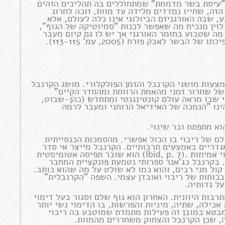
– "עיסת בשר מדממת" שמתחוללים בה תהליכים הזהים
הזה, שחייו נמדדים מלידה עד מוות, זוכה לחרוג
 שבה האורגניזם הביולוגי אינו כלה לעולם, אלא
 לוין מנכיח מה שאפשר לכנות "סמיוטיקה של הגוף",
מה שטבוע בחומר האורגני אך יש לו גם קיום מעבר
לאבק פורח (2005, עמ' 113-115).
מצעות מושגי הקרנבל והזמן הפולקלורי. מושג הקרנבל
 של שחרור זמני מהאמת הרווחת ומהסדר הקיים"
כל הממד הגרוטסקי שבו מראה עולם קונטינגנטי ומתחדש (כהן-שבוט,
ניאני הינו "הנמכה של האידיאל הרוחני ומעבר לרמה
ם של ריבוי בו הכול אפשרי. מהסמכות הכנסייתית
דריים באמצעים תרבותיים. הקרנבל מייצר אי סדר
והפרה של חוקים חברתיים, ומאופיין על ידי רב- קוליות וריבוי אמיתות .(Ibid, p. 7) הוא שובר תפיסה אטומיסטית
. בקרנבל כג'אנר ספרותי נטמעת פונקציית המחבר
ול מני רבים, והוא כמו לא שולט על מה שהוא כותב.
וחות של ריבוי ואובדן עצמי. השפה "הקרנבלית"
ל גדותיה.
רבות היוונית. האחרון הוא גוף שלם וסגור בעל דימוי
 אכילה, שתיה, מיניות והפרשות, בו הדימוי נשי יותר
אלי והפסאודו אחדותי (Ibid, p. 25). הגוף מבטא במובן זה פעילות מתמדת שמוטבע בה ריבוי
יה, שכן הקרנבל והצחוק משחררים מהמוות.