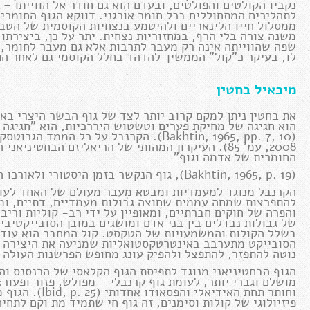
נקביו הקולטים והפולטים, ובעדם הוא גם חודר אל הווייתו 
לתהליכים המתחוללים בכל חומר אורגני. דווקא הגוף החומרי 
ממסלול חייו הלינאריים ולהיטמע בנצחיות הקוסמית של הטבע,
משנה צורה בלי הרף, במחזוריות נצחית. יתר על כן, ביצירתו
שפה שהווייתה אינה רק מעבר לתרבות אלא גם מעבר לחומר, 
לו, בעיקר כ"קול" הממשיך להדהד בחלל הקוסמי גם לאחר הפיכתו של הבשר 
מיכאיל בחטין
את בחטין ניתן למקם קרוב יותר לצד של גוף הבשר היצרי בא
הוא חגיגה של מחיקת פערים וטשטוש היררכיות, הוא "חגיגה
(Bakhtin, 1965, pp. 7, 10). הקרנבל על 
2008, עמ' 85). העיקרון המהותי של הריאליזם הבחטי
החומרית של אדמה וגוף"
(Bakhtin, 1965, p. 19), גוף הנקשר בזמן היסטורי ולאורכו הוא מתפתח ובר שינוי.
הקרנבל מנוגד למעמדיות ומבטא מַעבר מעולם של האחד לעול
להתפרצות שמחה עממית שחוצה גבולות מעמדיים, דתיים, ומג
של גבולות נבדלים בין בני אדם ומושגים במובן הסובייקטיבי
בשלל הקולות והמשמעויות של הטקסט. קול המחבר הוא עוד ק
הסובייקט מתערבב באינטרטקסטואליות שמניעה את היצירה בכ
נוטה להתפזר, להתפצל ולהפיק עונג מחופש הפרשנות העולה ע
הגוף הבחטיניאני מנוגד לתפיסת הגוף הקלאסי של הרנסנס והת
מושלם וגברי יותר, לעומת גוף קרנבלי – מפולש, פזור ופעור:
וחותר תחת האידי
פיזיולוגי של קולות וסימנים, זה גוף חי שתמיד מת וקם לתח