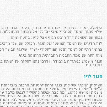
השאלה בעבודה זו היא כיצד חוויית הגוף, ובעיקר הגוף כבשר
שלא מתוך הממד הסובייקטיבי-בדלני אלא מתוך התחוללות הח
נבחן את השאלה דרך היבט הגוף אצל לוין, בחטין ומוס.
לוין הדגיש את הממד הפואטי של הגוף, הכולל את שני מרכיב
בחטין התייחס לממד הזמן הפולקלורי-יצרי, שלגוף הבשר המת
מוס חקר את ממד ההבניה החברתית החקוקה בגוף.
הגוף משמש כמתודה בעבודה, ודרכו ניתן לחקור את המתח בין
כסובייקט.
חנוך לוין
העיסוק המקיף של לוין בגוף וההתייחסויות הרבות ביצירותיו ל
ה"שיח" שלו מעידים על הגופניות כמסגרת ההתייחסות העיקר
לוין חותר במחזותיו לברר את רכיביה של הזהות האנושית וט
המתרחשת בין הממד הביולוגי-אקזיסטנציאליסטי לבין הממד ה
האורגני, שבו טבוע מנגנון החיים והמוות, והעיסוק המפורט