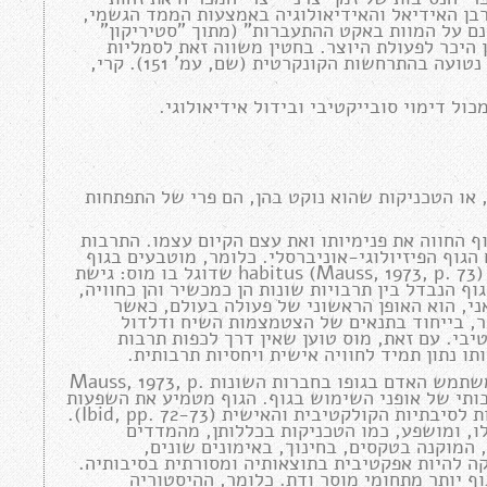
רבן האידיאל והאידיאולוגיה באמצעות הממד הגשמי,
ונם על המוות באקט ההתעברות" (מתוך "סטיריקון"
יבוי אחדותי כסימן היכר לפעולת היוצר. בחטין משווה זאת לסמליות
ריאליסטית החורגת מעבר לכול מגבלות המרחב והזמן, ועדיין נטועה בהתרחשות הקונקרטית (שם, עמ' 151). קרי,
ל דימוי סובייקטיבי ובידול אידיאולוגי.
 או הטכניקות שהוא נוקט בהן, הם פרי של התפתחות
וף החווה את פנימיותו ואת עצם הקיום עצמו. התרבות
הגוף הפיזיולוגי-אוניברסלי. כלומר, מוטבעים בגוף
שכזה ערכים שפתיים ומסרים או סימנים נעדרי דיבור. זה ה- habitus (Mauss, 1973, p. 73) שדוגל בו מוס: גישת
גוף הנבדל בין תרבויות שונות הן כמכשיר והן כחוויה,
ני, הוא האופן הראשוני של פעולה בעולם, כאשר
בר, בייחוד בתנאים של הצטמצמות השיח ודלדול
יבי. עם זאת, מוס טוען שאין דרך לכפות תרבות
תו נתון תמיד לחוויה אישית ויחסיות תרבותית.
טכניקות של הגוף הוא ביטוי של מוס לתאר את הדרכים בהן משתמש האדם בגופו בחברות השונות Mauss, 1973, p.
תרבותי של אופני השימוש בגוף. הגוף מטמיע את השפעות
החברה (habitus) באופן בו הוא מתפקד, ונוהגיו מספקים עדות לסיבתיות הקולקטיבית והאישית (Ibid, pp. 72-73).
ו, ומושפע, כמו הטכניקות בכללותן, מהמדדים
, המוקנה בטקסים, בחינוך, באימונים שונים,
ות הגוף (Ibid, pp. 74-75). על הטכניקה להיות אפקטיבית בתוצאותיה ומסורתית בסיבותיה.
 יותר מתחומי מוסר ודת. כלומר, ההיסטוריה