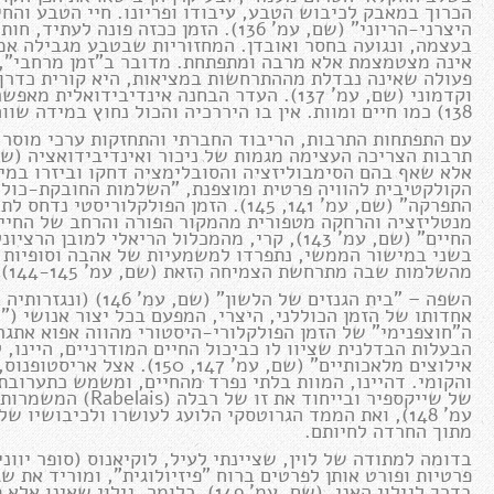
הכרוך במאבק לכיבוש הטבע, עיבודו ופריונו. חיי הטבע והחי
היצרני-הריוני" (שם, עמ' 136). הזמן ככז
בעצמה, ונגועה בחסר ואובדן. המחזוריות שבטבע מגבילה אמ
אינה מצטמצמת אלא מרבה ומתפתחת. מדובר ב"זמן מרחבי", מ
פעולה שאינה נבדלת מההתרחשות במציאות, היא קורית כדרך 
וקדמוני (שם, עמ' 137). העדר הבחנה אינדיביד
138) כמו חיים ומוות. אין בו היררכיה והכול נחוץ במידה שווה למהלך הזמן.
עם התפתחות התרבות, הריבוד החברתי והתחזקות ערכי מוסר ו
אלא שאף בהם הסימבוליזציה והסובלימציה דחקו וביזרו במ
הקולקטיבית להוויה פרטית ומוצפנת, "השלמות החובקת-כול 
התפרקה" (שם, עמ' 141, 145). הזמן הפולק
מנטליזציה והרחקה מטפורית מהמקור הפורה והרחב של החיי
החיים" (שם, עמ' 143), קרי, מהמכלול הריאלי למ
בשני במישור הממשי, נתפרדו למשמעיות של אהבה וסופיות בה
מהשלמות שבה מתרחשת הצמיחה הזאת (שם, עמ' 144-145).
השפה – "בית הגנזים ש
ה"חוצפנימי" של הזמן הפולקלורי-היסטורי מהווה אפוא אתג
הבעלות הבדלנית שציוו לו כביכול החיים המודרניים, היינו,
אילוצים מלאכותיים" (שם, עמ' 
והקומי. דהיינו, המוות בלתי נפרד מהחיים, ומשמש כתערובת 
של שייקספיר ובייחו
עמ' 148), ואת הממד הגרוטסקי הלועג לעושרו ולכיבושי
מתוך החרדה לחיותם.
בדומה למתודה של לוין, שציינתי לעיל, לוקיאנוס (סופר יוו
פרטיות ופורט אותן לפרטים ברוח "פיזיולוגית", ומוריד את שג
בדרך לגילוי האני. (שם, עמ' 149). כלו