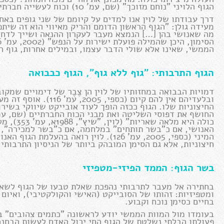
הגוף הלויני "נוחם מזוכך" (שם, עמ' 10) וכוח לעשייה חברתית?
דרך עבודתו של לוין אנו למדים על קיומם של שני גופים באח
מעידה גולן: "הגוף הראשון הדומם והריק מאיווי הוא זה שי
מה שאנושי בהן […] הנמצא מעבר לעקרון ההנאה ושייך לדחף 
הממשי, שאינו אלא שולי הדבר עצמו, ובמילים אחרות, גוף ה
הגוף התרבותי: "גוף ללא גוף", הגוף כבבואה
דמויות הבבואה במחזותיו של לוין הן צֶבֶר של דימויים שמקוב
ובלעדיהם אין להם קיום
החיצוניות שלו. הגוף ככזה הופך לעוד אובייקט שיווקי בשיר
כולה היא 
האנושי, אם כ"בשר תותחים" במלחמה, אם כ"בשר למכירה", כ
המיני (כספי, 2005, עמ' 126). לוין רואה 
חיצוניות, אלא גם הסימן המובהק ביותר של הניסיון התרבותי הא
בשר הגוף: הממד הפיזי-מטפיזי
בחתירה אל מעבר לתרבותי נהפכת שאלת טבעו של הגוף לשאל
בחיים כסימן נוכח וקבוע.
בעומדו מול המוות הממשי יודע לראשונה "כתמים צהובים" במ
פעולתו הבלתי נשלטת של הגוף החי יכול האדם לעשות הבחנה 