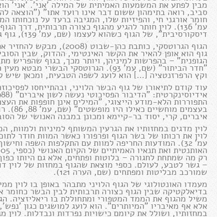
מבין לפתע את המשמעות האמיתית של המילה 'אני'. 'אני' הו
עמ' 136). לוין חותר להגיע מהגוף כצורה תרבותית, דרך 
דיסקורסיבית", של הגוף כשהוא לעצמו (שם, עמ' 139), גוף גרוטסקי.
הגוף הגרוטסקי, כותבת כהן-שב
גוף הוא אופן להאיר את הקשר האינטימי, ההדוק, שבין הסוב
הגופנית" – בהפרשות למיניהן, ויותר מכך, בגוף שהפריש מתו
"חדר הביתור" (שם, עמ' 93). הגרוטסקי ה
וקץ הרפרזנטציה […] הוא לועג לשפה הטבעית, ומכאן שיש לו 
עוד קודם לתיאורו של גוף הבשר הלויני, ובהתייחסו לפסיכוז
התפוררות הלא-מודע הייצוגי, "המילים אינן חופפות את העצם
בעצמים מ
איברים, קרי, יסוד בר-קיימא ומכונן במבנה האנושי של הסוב
לוין מדגים במחזותיו את הגרעין המשותף למיניות ולמוות, 
לוין את רכותו של בשר הגוף ופרפורו כאשר המוות חודר לתוכ
עמ' 32). המודעות החריפה למוות עם התקלפות השפה וחיש
רק מה שמתחת לחגורה – בלוטות ופתחים, אלא גם היותו כפוף
– גשר לטבע, לעולם. כספי מוצאת שהגוף במחזות של לוין דו
שמורכב מבליטות ומפתחים (שם, הערה 121).
מעמדו האונטולוגי של הגוף הלויני מתבהר באופן בו לוין ממ
בדיאלקטיקה שבין הגוף כצורה תרבותית לבין הבשר כחומר אור
משיל מהגוף את הממד המטפורי ומתחוללת בו ריאליזציה. הגו
אלא אף מאיבריו "המיותרים". הוא לועג למושגים כגון 'נפש', 
במחזותיו, ושולל את קיומם כישויות נפרדות ונבדלות. לוין מג