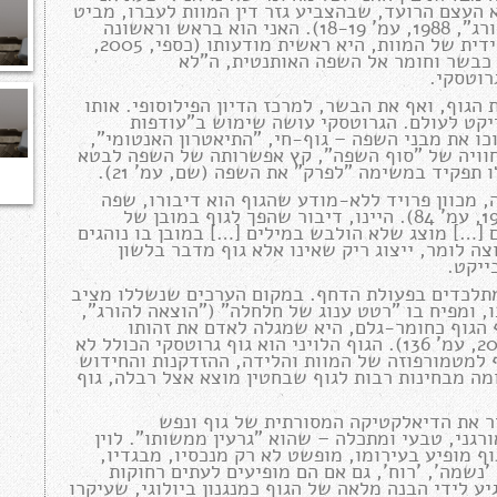
א העצם הרועד, שבהצביע גזר דין המוות לעברו, מביט
סביב, רואה בתימהון ששום דבר אינו רועד אתו" ("הוצאה להורג", 1988, עמ' 18-19). האני הוא בראש וראשונה
חומר אורגני חי, והפיזיות שלו, המגיבה ברעד על נוכחותו המידית של המוות, היא ראשית מודעותו (כספי, 2005,
הגוף כבשר וחומר אל השפה האותנטית, ה"לא
וט (2008), מבקש להחזיר את הגוף, ואף את הבשר, למרכז הדיון הפילוסופי. אותו
ייקט לעולם. הגרוטסקי עושה שימוש ב"עודפות
כו את מבני השפה – גוף-חי, "התיאטרון האנטומי",
בשרי מבטא מעין חוויה של "סוף השפה", קץ אפשרותה של השפה לבטא
תפקיד במשימה "לפרק" את השפה (שם, עמ' 21).
ה, מכוון פרויד ללא-מודע שהגוף הוא דיבורו, שפה
אידיוסינקרטית: "הדיבור הפסיכוטי נעשה לשון איברים" (1988, עמ' 84). היינו, דיבור שהפך לגוף במובן של
 […] מוצג שלא הולבש במילים […] במובן בו נוהגים
וחשיים כאילו היו מופשטים" (שם, עמ' 88, 86). רוצה לומר, ייצוג ריק שאינו אלא גוף מדבר בלשון
ייקט.
המתלכדים בפעולת הדחף. במקום הערכים שנשללו מציב
ו, ומפיח בו "רטט ענוג של חלחלה" ("הוצאה להורג",
וף הגוף כחומר-גלם, היא שמגלה לאדם את זהותו
האותנטית ואת תנאיו האמיתיים של הקיום האנושי (כספי, 2005, עמ' 136). הגוף הלויני הוא גוף גרוטסקי הכולל לא
 למטמורפוזה של המוות והלידה, ההזדקנות והחידוש
מה מבחינות רבות לגוף שבחטין מוצא אצל רבלה, גוף
יר את הדיאלקטיקה המסורתית של גוף ונפש
גני, טבעי ומתכלה – שהוא "גרעין ממשותו". לוין
ף מופיע בעירומו, מופשט לא רק מנכסיו, מבגדיו,
'נשמה', 'רוח', גם אם הם מופיעים לעתים רחוקות
יע לידי הבנה מלאה של הגוף כמנגנון ביולוגי, שעיקרו