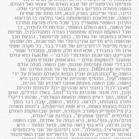
סופיותו ההיסטורית של טבע האדם אל עצמו ואל העולם.
השפה פועלת כמדיום בשל המבנה הספקולטיבי שלה.
היינו, וכפי שייכתב בפרק הבא, זהו מתח של אחרוּת
השפה, שבמלאכת התפשטותה באני נחלצה בו תודעתו.
התיווך השפתי מתאפיין בכך שכל מילה פורצת ממרכז
של השפה, הוא השלם השפתי, וגורמת לו להדהד, כך
שכל השקפת העולם שמתחתיו נעורה ומתגלה[17]. תפיסת
השלם במשנתו של גאדמר, כותב פריסטאד, נובעת מכך
שהשפה היא מדיום אוניברסלי של הפרשנות, מה שתומך
בשיח מליפול לרלטיביזם של מגדל בבל. כל מקרה שפתי
אינו חל במבודד, אלא הוא חלק משלם, ממכלול שפתי.
אובייקט הפרשנות הגאדמרי (הדבר – sache) הוא עולם
שמעבר להשקפת עולם – הוא אופק שנפרס מעבר
להבדלי שפה ותפיסות שונות, שכן השפה מגלה עולם
מזוויות שונות[18]. כותב גאדמר על תזת התיווך של
השפה ש"ההתכתבות שבין הנפש והעולם מוארת על ידי
השפה"[19], ומוסיף שההיות שיכול להיות מובן היא
השפה, שכן השפה פותחת אותנו לאירוע של ההיות,
"מעבר לכול כוונתי היא שההיות יכול להחוות ולהיות
מובן, וזה אומר שההיות מדבר"[20]. באלו המילים, טוען
ג'ונסון, הפך רעיון השפה והאמת הגאדמרי, שהוא רדיקלי
וחורג בתעוזתו, לנראה. כלומר, השפה, שבה דבר הופך
לנוכח בעצמו כאמת, היא שפת ההיות[21]. ג'ונסון משווה
בין פילוסופיית המערב והמזרח, וטוען שבהשקפת העולם
המזרחית "היתוך אופקים", בבחינת אני/עולם,
פנים/חוץ, גוף/נפש, היא הנחה על אחדות, שבו השפה
אינה מרמה, היא גוף רואה ונראה, פועל ונפעל – היא
"אינטואיציה בפעולה". זהו ניסיונם של שני פילוסופים-
גאדמר ונישידה, להתגבר על הדואליזם שבין האפיסטמי
והאונטי, הידע וההתקיימות, לכלל רצף של העצמי