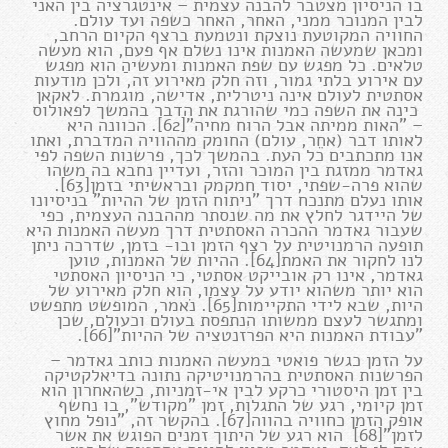
בו הניסיון מצטבר להבנה עצמית – אינטגרציה בין האני
לבין המנוכר ממני, האחר, האחר כשפה ועד עולם.
החוויה המקוטעת נוצקת ונטמעת ברצף הקיום הרחב,
ומכאן שמעשה האמנות אינו נשלם אף פעם, הוא מעשה
טלאים. כל מפגש עם שפת האמנות ומעשיהַ הוא מפגש
עם אירוע בלתי גמור, וזה חלק מאירוע זה, ולכן מודעות
אסתטית לעולם אינה ניטרלית, אדישה, מוגמרת. לאקאן
כינה את השפה כמי שהורגת את הדבר בהמשך לפאולוס
– "האות ממיתה אבל הרוח מחיה"[62]. הכוונה היא
לאותו דבר (אחֵר, עולם) החומק מההוויה המדברת, ואתו
אנו מתכתבים כל העת. בהמשך לכך, פרשנות השפה לפי
גאדמר ממזגת בין המוכר והזר, ועדיין נחבא בה משהו
שהוא פרה-שפתי, יסוד חמקמק ובראשיתי בזמן[63].
אותו נעלם מתנכח דרך "ניתוח הזמן של ההיות" בניסיונו
של היידגר לחלץ את מה שנסתר מההבנה העצמית, כפי
שעבור גאדמר ההכרה האסתטית דרך מעשה האמנות היא
תופעה הרמנויטית על רצף הזמן ובו- בזמן, שדרכה ניתן
לנו לחקור את האמת[64]. ההיות של האמנות, טוען
גאדמר, אינו רק אובייקט אסתטי, כי הניסיון האסתטי
הוא יותר משהוא יודע על עצמו, הוא חלק מאירוע של
היות, שבא לידי התקיימות[65]. נֹאמר, המופשט מתפשט
ומתגשר לעצם ממשותו הנתפסת בעולם וכעולם, שכן
"עבודת האמנות היא הפרזנטציה של ההיות"[66].
על הזמן כגשר פואטי במעשה האמנות כותב גאדמר –
הפרשנות האסתטית בהרמנויטיקה נתונה בדיאלקטיקה
בין זמן היסטורי כרקע לבין אי-זמניות, כשהאחרון הוא
זמן קיומי, רגע של התגלות, זמן "מקודש", בו נחשף
אופק הזמן כחוויה בהווה[67]. בהקשר זה, "נופל מחוץ
לזמן"[68] הוא רגע של היתוך זמנים הפוגש את אשר