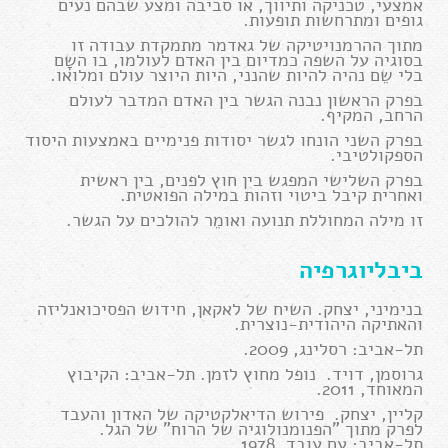
אמצעי, טכניקה ותיווך, או סביבה ומצע שבהם נעים
גופים ומתרחשות תופעות.
מתוך ההרמנויטיקה של גאדמר מתמקדת עבודה זו
בסוגיה על השפה כמדיום בין האדם לעולמו, בו השָם
בלי שֵם נהיה להיות שהנני, היות היוצר עולם ומלואו.
בפרק הראשון נבנה הגשר בין האדם המדבר לעולם
הרחב, המקיף.
בפרק השני הונחו לגשר יסודות פנימיים באמצעות היסוד
הספקולטיבי.
בפרק השלישי המפגש בין חוץ לפנים, בין ראשית
ואחרית קיבל ביטוי וזהות במילה הפואטית.
זו מילה המחוללת תנועה ואומֵר להולכים על הגשר.
ביבליוגרפיה
בנימיני, יצחק. השיח של לאקאן, חידוש הפסיכואנליזה
והאתיקה היהודית-נוצרית.
תל-אביב: רסלינג, 2009.
גרוסמן, דויד. נופל מחוץ לזמן. תל-אביב: הקיבוץ
המאוחד, 2011.
קליין, יצחק. פירוש הדיאלקטיקה של האדון והעבד
לפרק מתוך "הפנומנולוגיה של הרוח" של הגל.
תל-אביב: עם עובד, 1978.