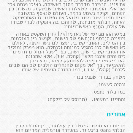
את פניו. היצירה מדברת מתוך ראשיתה, כאילו פנתה אלי
ואך אלי. התשובה לשאלת הראשית שבטקסט מגשרת בין
העִתים, וקולה נשמע ברמה. העולם שנאסף בתשובה
מגיח ממנה שוב ושוב ושואל את נפשנו. זו האסתטיקה
האחת, הבלתי מובחנת, שהותכו בה אופקיה לכדי טבורו
של עולם, המֵנֵץ באפשרויותיו.
במגע ההרמנויטי של גאדמר[73] קורן הטקסט באורה
ויופייה הנִכסף והנֶחשף של הישות, וקושר בין העולמות,
בין המילים. האובייקטיבי, שצר לנו גשר ושפה, לעולם
לא מאפשר לנו להגיע למנוחה ולנחלה, הוא מפרק ומוליד
את הסובייקטיבי שוב ושוב, כפי "שכל הנחלים זורמים
לים והים איננו מלא" (קהלת, א ז). אלא שתכונת
האובייקטיבי כפויה להשתוקק לאמת, ולא ניתן
להשביעה, כך "אל מקום שהנחלים הולכים שם הם שבים
ללכת" (קהלת, א ז ), כמו החזרה הנצחית של אותו
משחק בכדור שפגע בנו
ונהיה לעצמו,
כמו בלתי נתפס,
והחיינו במעופו. (מבוסס על רילקה)
אחרית
מדיום הוא מושג המגשר בין עולמות, בין הנתפס לבין
הבלתי נתפס ברגע זה. בהגדרה פורמלית המדיום הוא