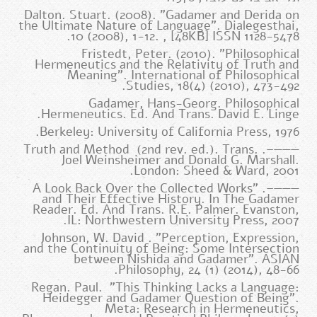
Dalton. Stuart. (2008). "Gadamer and Derida on
the Ultimate Nature of Language". Dialegesthai,
10 (2008), 1-12. , [48KB] ISSN 1128-5478.
Fristedt, Peter. (2010). "Philosophical
Hermeneutics and the Relativity of Truth and
Meaning". International of Philosophical
Studies, 18(4) (2010), 473-492.
Gadamer, Hans-Georg. Philosophical
Hermeneutics. Ed. And Trans. David E. Linge.
Berkeley: University of California Press, 1976.
———–. Truth and Method (2nd rev. ed.). Trans.
Joel Weinsheimer and Donald G. Marshall.
London: Sheed & Ward, 2001.
———–. "A Look Back Over the Collected Works
and Their Effective History. In The Gadamer
Reader. Ed. And Trans. R.E. Palmer. Evanston,
IL: Northwestern University Press, 2007.
Johnson, W. David . "Perception, Expression,
and the Continuity of Being: Some Intersection
between Nishida and Gadamer". ASIAN
Philosophy, 24 (1) (2014), 48-66.
Regan. Paul. "This Thinking Lacks a Language:
Heidegger and Gadamer Question of Being".
Meta: Research in Hermeneutics,