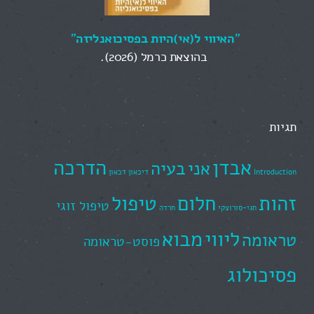
"
האיווי ל(אי)היות בפסיכואנליזה
"
בהוצאת כרמל (2026).
תגיות
אבדן
הדרכה
אני
בעיה
Introduction
דיכאון
דכאון
זהות
חלום
טיפול
טיפול זוגי
חגי-סורוצקי
חרדה
ליווי
מבוא
טראומה
פוסט-טראומה
פסיכולוג