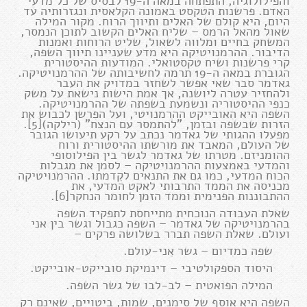
והפילולוגיה, התפתחה במאה ה-19 לבסיס של כל מדעי
האדם. פרשנות הטקסט באמונה הקלאסית ונגזרותיה עד
היום, היא קולם של האלים ותיווך הרוח. מקור המילה
שאול מהאל הרמס – שליח האלים הקשוב לתוכן הנמסר,
המשחק בחיים ומלווה לשאול, שליט הרוחות ואמנות
הדיבור. ההרמנויטיקה היא מדע שעניינו תיווך השפה,
קרי פרשנות ושיח טקסטואלי. המודעות ההיסטורית
הגוברת במאה ה-19 תרמה לחשיבותה של ההרמנויטיקה.
גאדמר סבר שאי אפשר לשחזר במדויק את העבר
ולהחזיר עטרה ליושנה, אך אמת הישות נישאת על משק
כנפי ההיסטוריה ונשמעת בשפתה של ההרמנויטיקה.
השפה היא האובייקט ההרמנויטי, ועל הפרשן לכבוש את
הזרות שבשפה ובזמן, "להתמסר עם הנצח" (רילקה)[5].
מפעלו ההגותי של גאדמר נכתב על רקע תיעושו הגובר
של העולם, המאבד את מורשתו ההיסטורית ורוח
ההומניזם. מטרתו של גאדמר לגשר בין הפילוסופי
והמדעי באמצעות ההרמנויטיקה – לסמן את מגבלות
הכוח המדעי, כמו גם את התנאים לקִדמתו. ההרמנויטיקה
מכניסה את הממד התרבותי לאקט המדעי, את
ההתבוננות הפנימית וממד הזמן לחומר הנחקר[6].
שאלת העבודה הנוכחית מתייחסת לתפקיד השפה
בהרמנויטיקה של גאדמר – השפה כגבול וגשר בין אני
ועולם. שאלת השפה תברר בשלושה פרקים –
שפה כמדיום – גשר אני-עולם.
היסוד הספקולטיבי – דינמיקת סובייקט-אובייקט.
המילה הפואטית – לב-לבו של גשר השפה.
השפה היא אוסף של סימנים, שמות, ביטויים, שאינם רק