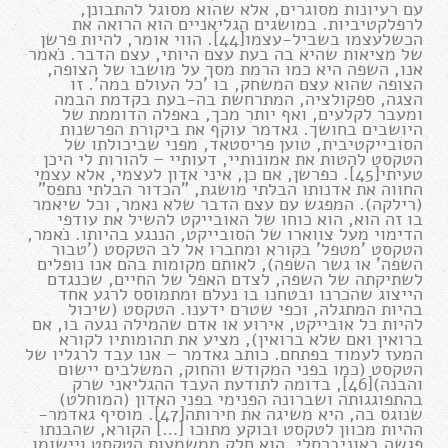
עם רעיונות מסוגרים, אלא שהוא מסוגל להתבונן,
לרפלקטיביות. במושגים הגליאניים הוא הרואה את
הכשלעצמו בשביל-עצמו[44]. הווי אומר, להיות פרשן
של מציאות שהיא בה בעת עצם היותי, עצם הדבר. נֹאמר
אנו, השפה היא כמו הרמת מסך על מושבו של הצופה,
הצופה שהוא עצם המשחק, בו 'כל העולם במה'. זו
הצגה, ספקולציה, המתרחשת בה-בעת בקדמת הבמה
ומעבר לקלעים, ואף יותר מכך, באפלה הדוממת של
היושבים בחושך. גאדמר עוקף את ביקורת הפרשנות
הסובייקטיבית, טוען פריסטאד, מפני שביכולתו של
הטקסט להטות את אמונותיי, דעותיי – להורות לי היכן
טעיתי[45]. כפרשן, אם כן, איני אדון לעצמי, אלא עצמי
החווה את אדנותו הבלתי מושגת, "הכדור הבלתי נתפס"
(רילקה). המפגש עם עצם הדבר שלא נאמר, וכל שיאמר
בו זה הוא, הוא כוחו של האובייקט להשיל את עודפי
הדימוי מעל צווארו של הסובייקט, הננגע בהיותו. נֹאמר,
הטקסט 'מטפל' בקורא ומחברו אל לב הטקסט ('טבור
השפה' או גשר השפה), לאותם מקומות בהם אנו נופלים
לשתיקתה של השפה, לצדם האפל של החיים, שכנגדם
הייצוג שהכרנו ובטחנו בו נעלם ומתמוסס לרגע אחד
בהיות המתגלה, וכפי שטרם ידענו. הטקסט (שיכול
להיות כל אובייקט, אירוע או אדם שהמילה נגעה בו, אם
ברואין ואם שלא ברואין), מציע את תהומותיו לקורא
המעז לעמוד בפתחם. כותב גאדמר – אנו עבד לרגליו של
הטקסט (כמו בפני המקודש והחוק, המשלבים יישום
והבנה)[46], בדומה לתודעת העבד ההגליאני שרק
בהתפוגגותה ושברונה הפנימי בפני האדון (המוחלט)
שנוגס בה, היא משיגה את חירותה[47]. מוסיף גאדמר-
ההיות מכוון לטקסט ובוקע מתוכו […] הקורא, שהבנתו
פגשה באוניברסלי, הוא חלק ממשמעות הטקסט ויישומו