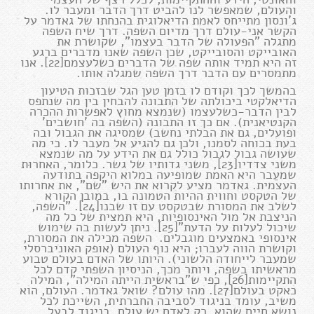
והעולם, שמאפשר לנו להביט דרך הדבר ומעבר לו.
ג'ונסון מתייחס לאמת הדיאלוגית בהנחתו של גאדמר על
הקשר אני-עולם דרך מדיום השפה. דרך שיח השפה
מתגלה "הפעולה של הדבר בעצמו", שקושרת את
האובייקט והסובייקט, שכן השפה שאנו מדברים ברגע
זה היא תמיד אותה שפה של הדברים כשלעצמם[22]. אנו
מתמסרים עם הדבר דרך השפה שמגלה אותו.
בהמשך לכך וקודם לו בזמן טען הגל שבזכות הטיעון
הדיאלקטי ביכולתה של התבונה להבחין בין מה שנתפס
לבין הדבר-כשלעצמו (שנמצא מחוץ לאפשרות ההכרה
הקנטיאנית). אם כך זו התבונה (השפה בה 'חושבים'
ופועלים, גם את הבלתי נחשב) שמסיגה את הגבול ובה
בעת בכוחה לסמנו, ולכן גם להגיע אל מעבר לו. כי מה
שעושה גבול לגבול כולל גם את הידע על מה שנמצא
משני צדדיו[23], משני גדותיו של גשר. כלומר, האחרוּת
שמעֵבר היא האמת שמופיעה במלוא היקפה בתודעה
העצמית. גאדמר מציע לקרוא את היש "שם", את אחרותו
של הטקסט וחווית ההיות הטמונה בו, במובן הקורא
לשלב את המסורת שבטקסט עם זו שבנו[24]. "השפה,
הניצבת אל מול האינסופיות, היא תמצית של כל מה
שיכול לעלות על הדעת"[25]. ניתן לעשות בה שימוש
אינסופי באמצעים מוגבלים. השפה מכילה את המסורת,
וקושרת הווה לעברו; היא נוף העולם (אופק האוניברסלי
שמעבר לייחודה הלשוני). היותו של האדם בעולם טבוע
מראשיתו בשפה, ויותר מכך, הניסיון השפתי קדם לכל
התקיימות[26], כפי ש"בראשית הייתה המילה", המילה
כאקט בעולם[27]. מהו עולם? שואל גאדמר. העולם, הוא
משיב, עומד בניגוד לסביבה החברתית, השייכת לכל
נושא חיים שהוא. רק לאדם יש עולם, בניגוד לבעל