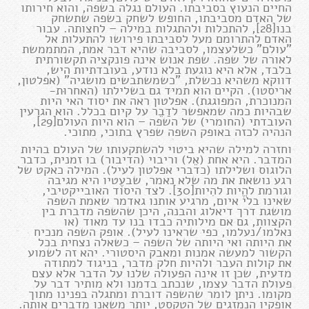
החיים הנעוץ בסביבתו. העולם נגלה בשפה, והוא חירותו
של האדם מסביבתו, החופש לשחק בשפה שתשחק
בנו[28], להתכלות ולהתגלות במילה – לחצותה. עבור
האדם להתרומם מעל לסביבתו פירושו להתעלות אל
"עולם" כשלעצמו, לסביבה שהיא דבר אמת, המתממשת
לאורה של שפה. שפת אנוש אינה פונקציה תקשורתית
בלבד, אלא היא נוגעת בלא נודע, בעובדתיות היש,
דווקא משהיא נכשלת, "כשמשתבשים מושגיה" (אפלטון,
אריסטו). הקיים הוא תמיד גם בשלילתו (האחרוּת-
המנוכרת, המפוגגת). אפלטון ראה את יסוד האי היות
שבהיות כמה שמאפשר לדַבֵר על קיום בכלל. הוא הגרעין
העובדתי (החומרי) של השפה – הוא היות העולם[29],
הנהיה לכזה באופק השפה שפרץ בתוכי, מתוכי.
וחזרה למילה שהיא ביטוי להשתקעותו של העולם בהיות
המדבר. היא אחת (אֵל) וריבוי (הדיבור) בו זמנית, כדבר
הלוגוס ושלילתו (כדברי אפלטון לעיל). המילה כאקט של
רגע נושאת את מה שלא נאמר, שבעֶטיו היא מגיבה
וגורמת להֱיות להִיות[30]. לצד היסוד האובייקטיבי,
שאינו בלי איום, מרגיע אותנו גאדמר שאמת השפה
מושגת דרך דיאלוג והבנה, היכן שהשפה מדברת בין
הקצוות, גם אם מילותיה כבדו בנו עד מאוד (או
נאלמו/נעלמו, כפי שראינו לעיל). אופק השפה מנכיח
את היותה ואי היותה של השפה – כשאלה נצחית בכל
הקשור למעשה אמנות ומאבק היסטורי. יהא זה לשמוע
את קולות העבר ולהיות חלק מדבר, בניגוד למתודה
מדעית, שכן זו אינה הפעולה שלנו על הדבר אלא עצם
פעולת הדבר עצמו, שנכתב בדמנו ולא מותיר דבר על
מקומו. ניתן לומר שהשפה דוברת ומתגלה בפנינו מתוך
אופקיו הנמזגים של הטקסט, יותר משאנו מדברים אותה.