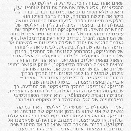
שאינו אחוז בכוחה הסינטטי של הדיאלקטיקה
ההגליאנית, אלא בשיח שמשמר את זהות שותפיו[34],
דיאלוג שלא מסתיים גם אם נמזגו בו דבר בדברו. הגל
ביקר את חולשת המתודה, שדנה בדבר כאילו הוא
רפלקציה חיצונית בלבד. לדעתו אמת המתודה נעוצה
בפעולת הדבר בעצמו, המתגלה בהליך הדיאלקטי של
המחשבה והשיח. זו דיאלקטיקה נגטיבית הפוקחת את
עינינו להתממשותו של הדבר. כבר אריסטו אמר שכוחה
של המחשבה להכיל ניגודים ללא דעת פתרונים[35]. אף
גאדמר הדגיש את יסוד השלילה בפרשנות – להשהות את
הדעה הקדומה שנתקלת בטקסט, לפשוט את קליפותיו
של הסובייקט, ולהתמסר לתנועתו של התהליך, במובן
של 'היסוד הספקולטיבי' שבו. הספקולטיבי אצל גאדמר,
השאול מהאידיאליזם ההגליאני, היא התודעה הרואה
ונראית לעצמה במשחק הדיאלקטי, משחק שקושר בסופו
של יום את הפרשן עם הטקסט, את האדם השׂח עם
עולמו, שמתגלה בו לפני ולפנים. זהו תהליך הכרוך
בניכור סובייקטיבי לכדי טבע העומד בפני עצמו –
אובייקטיבאציה עצמית – ביטול השניות שבין
סובייקט/אובייקט במהלך הדיאלקטי של התודעה, כך
שבמקומה מופיעה הזהות הפשוטה של התודעה העצמית,
המביטה ונצפית לעצמה[36], הוא היסוד הספקולטיבי
בפילוסופיה של הגל, המהדהד בכל הטקסט הגאדמרי.
נֹאמר, הספקולטיבי שמשיק לדיאלקטי הוא דינמיקה
נפשית של אני שהוא בו בזמן אובייקט של תודעתו, או
סובייקט הרואה את עצמו כאובייקט כאילו היה הוא עולם
ומלואו, או טבע עצמנו המתכתב עם העולם שמאמצנו אל
חיקו[37]. ההיות שמעבר וזהו שכאן חב את היותו לשפה
כמדיום. המציאות, אומר גאדמר, "אינה קורית מעבר