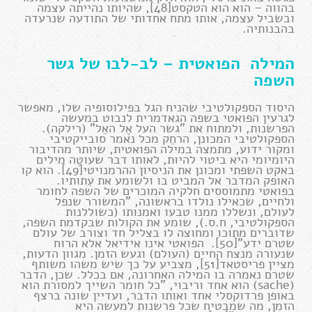
בהווה – הוא הוא הטקסט[48], שהיותו נהייתה עצמה
ובשביל עצמה, אותו מתח אחדותי של התודעה שנרעדה
בהבנותיה.
המילה הפואטית – לב-לבו של גשר
השפה
היסוד הספקולטיבי שהניח הגל בפילוסופיה שלו, מאפשר
לגרעין הפואטי בשפה הגאדמרית לנבוט במעשה
הפרשנות, ולמתוח את "גשר העל אֶל האֵל" (רילקה).
הספקולטיבי המכונן, הרחֵק מכל נאמר סובייקטיבי
ומקור ידוע, מתמצה במילה הפואטית, שיותר מהדיבור
היומיומי היא ביטוי להיות, לאותו דבר שעוטֶה מילים
באקט השפתי ומכונן את הניסיון ההרמנויטי[49]. הוא קו
האופק המדבר אל המביט בו ולשומע את עִתותיו.
בפואטי מתמוססים חלקיה המוכרים של השפה לחומר
ולחיים, שכאילו נולדו בראשונה, "המשורר שנפל
לעולם, ונשללו ממנו טבעו ואמנותו (כשוללנות
הספקולטיבי, ח.ס.), שומע את הקולות שבקדמת השפה,
שדוברים מתוכו ומחוצה לו בצליל חד וצורב של עולם
שטרם ידע"[50]. הפואטי אינו אידיאל אלא הרוח
שנעורה מנצח החיים (העולם) וגעש הזמן. מגוון הדעות,
מציין פריסטאד[51], מצביע על כך שיש משהו משותף
שטרם נאמרה בו המילה האחרונה, אם בכלל. שכן, הדבר
(sache) הוא אחד וריבוי, "כל חומר השייך למסורת הוא
באופן פרדוקסלי אחד ואותו הדבר, ועדיין שונה ברצף
הזמן, מה שמבטיח שכל פרשנות למעשה היא