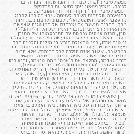
ספקולטיבית"[52]. שכן, דרך הפרשנות הופך הדבר
לנוכח. באופן פואטי ניתן לתאר את הפרדוקס
הספקולטיבי דרך 'חִרחורי וחֵירורי האובייקטיבי
בהופעתה של זהות השׂחה לעצמה'. יהא זה כמו לחרוג
מהעצמי לאופק הטקסטואלי, לבנות ולהבנות בו. ויותר
מכך, ההבנה מושגת עם אובדנם של המושגים שאפשרו
את האירוע הפרשני (כדברי השיר של הלדרלין הנ"ל),
שכן, הבנה אמתית נרכשת עם התכרסמותו של המובן
מאֵליו באשר אבד לי לעד. המעשה הפרשני נוגע בעולם
ומשנה אותו, כפי שהעולם חורץ בי מילים ותלמים דרך
פעולתו של טבע אחדותי ואוניברסלי. בהבנה מוּתַך הדבר
במחשבה, ששוב אינה הולכת לכל הרוחות, אלא הרוח
משיב לה את נפשה. השפה, וביחוד ביטויה הפואטי,
כותב גאדמר, מחלצת את ה'אמת' ממה שנאמר, והיא כמו
עדות עצמית להתרחשות (ספקולטיבית-תודעתית),
הנוגעת בעולם, שלרגע זרח אורו[53]. בהיבט האונטולוגי
ההיות, כמה שנסתר ונגלה, היא השפה[54], שרק היא
נוגעת בגבול משני צדדיו – היא כאן והיא שם, היא
נושמת וחיה ושובקת לכל חי. הפואטיקה היא הגשריות
של גשר השפה. היא ההיות שמחולל את המילים, מילים
שצרות לגשר מבנה ודרך. הגשר עליו אנו צועדים הוא
היכן שהשפה כמו מיצתה את עצמה, ורק הפואטי מצליח
לתאר את מפולתן של המילים עד לאמת העֵירומה, את
צָרוּתו המתנודדת של גשר השפה, גשר העולם בו צועד
האיש המדבר. השפה היא אפוא קו הגבול כמו הסובייקט
שנמצא על גבולו של עולם, שגורלו נע ונד, והשפה
ברובה היא מראית עין של משמעות הנמצאת מעבר
לגבול – בעולם אחר שישותו היא אפשרות פואטית,
כלומר להיוולד מחדש. שפת האמנות היא חומר ולבנים
לגשר השפה. המודעות האסתטית היא יסוד תרבותי