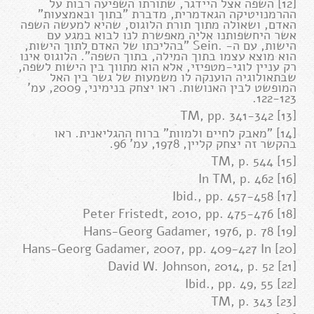
[12] השפה אצל היידגר, שתורתו השפיעה רבות על
ההרמנויטיקה הגאדמרית, מדברת "בתוך ובאמצעות"
האדם, ושאולה מתוך תורת הלוגוס, שהיא למעשה השפה
אשר היחשפותנו אליה מאפשרת לנו לבוא במגע עם
הישות, עם ה- .Sein "בהליכתו של האדם לתוך הישות,
הוא מוצא עצמו בתוך המילה, בתוך השפה". הלוגוס אינו
רק עניין לוגי-מטפיזי, אלא הוא מתווך בין הישות לשפה,
שבתאולוגיה הוענקה לו משמעות של גשר בין האל
המופשט לבין האנושות. ראו יצחק בנימיני, 2009, עמ'
122-123.
[13] TM, pp. 341-342
[14] "מאבק לחיים ולמוות" ברוח ההגליאנית. ראו
בהקשר זה יצחק קליין, 1978, עמ' 96.
[15] TM, p. 544
[16] In TM, p. 462
[17] Ibid., pp. 457-458
[18] Peter Fristedt, 2010, pp. 475-476
[19] Hans-Georg Gadamer, 1976, p. 78
[20] Hans-Georg Gadamer, 2007, pp. 409-427 In
[21] David W. Johnson, 2014, p. 52
[22] Ibid., pp. 49, 55
[23] TM, p. 343