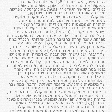
לגב השפה, היא בתוכה"[38]. אין שפת על או כזו
שעוקפת את הביטוי הפרטי, שכן, השפה, וכל שפה
כמדיום, בהקשר הגאדמרי, נוגעת באוניברסלי, מפרשת
ומנכיחה אותו בדרכה הפרטית שוב ושוב[39].
הספקולטיבי היא פעולתה של הדיאלקטיקה המשקפת
להיות את אי-היותו, את מוגבלותו וחסרון הווייתו,
וסותרת הצטמצמות לחד ממדיות, ואובדן העצמי
במוחשיותו של הדבר כשלעצמו. הסובייקט (הנושא)
נטמע באובייקטיבי (הנשוא), שמגדירו כנושא שפה
ובעל הכרה, כהיות-בשביל-עצמו. הטענה הספקולטיבית
מפרקת טענה אחרת בהציבה מושג אחדותי, הנכלל במה
שכינה גאדמר 'היתוך אופקים'[40]. האמת מופיעה,
אפוא, היכן שקו השבר הדיאלקטי שבין שפה לכיליונה,
בין דבר להיפוכו, מתקדם ומצליח להיות מדובר. אירוע
של דיבור, של גישור, של הבנה 'גאדמרית' הוא מימושו
של הספקולטיבי, בכך שהאפשרויות הסופיות של המילה
מכוונות כלפי הכרה הפונה לאין סוף[41]. לומר מה אדם
חושב, להגיע לידי הבנה, כותב גאדמר, פירושו לאחוז בו
בזמן במה שנאמר עם האינסופיות של מה שלא נאמר
במשמעות אחת מאוחדת, ולהבטיח שזה הובן בדרך
זו[42]. המבנה הספקולטיבי של השפה מופיע לא
כהשתקפותו של נתון מסוים, אלא כעצם הפיכתה לשפה
של משמעות מוחלטת, בדומה לפעולת 'הדבר' במחשבה
היוונית. כלומר, כל דבר שניתן לדבר אותו, כותב
פריסטד, הוא חלק מאותה אחדות ספקולטיבית גאדמרית,
בה הייצוג אינו רק סמל להיות אלא תופעה של ממש,
בדומה לאובייקט הפרשנות שמופיע בפני ומתרומם מעלי
ובתוכי[43], כמו היה כלא היה. הספקולטיבי, כאמור,
מנוגד לדוגמטיות של חיי היומיום. האדם הספקולטיבי
אינו מאבד את ראשו במפגש עם המציאות המוחשית או