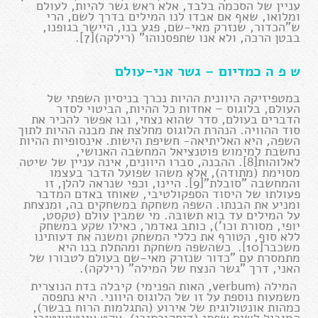
עניין של הסכמה בלבד, אלא ראש גשר להיות, לעולם
ומלואו, שאף אם אבדו לנו המילים בדרך לשם, הרי
ש"הכדור, שנזרק מאי-שם, פגע בנו, היישר בגופנו,
בבטן הרכה, ולא אנו שתפסנוהו" (רילקה)[7].
ש פ ה כמדיום – גשר אני-עולם
במטפיזיקה היוונית ההיות נכרך בניסיון השפתי של
העולם, בלוגוס – אחדות כל ההיות, הביטוי לסדר
הדברים בעולם, סדר שהוא נצחי, ובו אפשר להכיר את
סוד ההוויה. הנהרת הלוגוס מחלצת את מבנה ההיות לתוך
השפה, היא האליתיאה- חשיפת הישות. אינסופיות ההיות
נחשבת למימוש פוטנציאל המחשבה האנושי,
לאלוהות[8]. ההבנה, סברו היוונים, אינה עניין של שיטה
מסוימת (מתודה), אלא משהו שפועל הדבר בעצמו
והמחשבה "סובלת"[9]. היינו, וכפי שנראה להלן, זו
פעולתו של היסוד הספקולטיבי, שאוחז באדם המדבר
ומניע את הבנתו. השפה משחקת במשחקים בה, ומנצחת
על המילים עד בוא תשובה. מי שמבין עולם (טקסט,
יופי, מסורת וכו'), כותב גאדמר, כאילו שקע במשחק
ללא סוף, הטורף את כללי המשחק ומשנה את דעותינו
משכבר[10]. כשהשפה משחקת ומהתלת בנו היא
מתמסרת עם "כדור שנזרק מאי-שם בעולם לטבורו של
האני, דרך "גשר הנצח של המילה" (רילקה).
המילה (verbum, האות הפנימי) קיבלה בדת הנוצרית
משמעות נוספת על זו של הלוגוס היווני. היא נתפסה
כמהות אונטולוגית של אירוע (התגלמות הרוח בבשר),