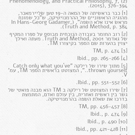
Phenomenology, and Practical Philosophy, 7, (2)
(2015), 376-394.
[1] כבר בראשיתה של המאה ה-19 טען שליירמאכר,
מהוגיה הראשוניים של ההרמנויטיקה, ש"כל שמונח
מראש אינו אלא השפה", (In Hans-Georg Gadamer,
Truth and Method, p. 384).
[2] רוב החומר בעבודה הנוכחית מבוסס על ספרו המקיף
של גאדמר Truth and Method, 2001. מעתה ואילך
יצוין בהערות שם הספר בקיצורו TM.
[3] TM, p. 474
[4] Ibid., pp. 265-266
[5] מתוך שירו של רילקה "Catch only what you`ve
thrown yourself..", המצוטט בראשית הספר TM, עמ'
V.
[6] Ibid., pp. 551-552.
[7] שירו המצוטט של רילקה ב TM הוא מבנה פואטי של
גשר בין ראשית ואחרית, בין עולם ואדם, המתמצת
בדרכו את שאלת השפה בהרמנויטיקה.
[8] TM, pp. 456-457
[9] Ibid., p. 474
[10] Ibid., p. 490
[11] Ibid., pp. 421-428