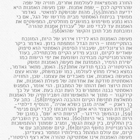
החורג מהמציאות לעולמות אחרים, חוויה של שפה
שהרחיקה לכת – שפת אמנות. שכן מעשה האמנות היא
ידיעת המהות[55], מהות שנושקת לפואטי. גאדמר
ממשיך בניתוח האסתטי מבית מדרשו של הגל, אם כי
הוא נמנע משימוש במושגים מוחלטים, המפשטים את
האמנות עד לכדי סוג של "עבודת אמנות טהורה"
ומובחנת מכל תוכן והקשר שהוא[56].
מעשה האמנות הוא לדידו אירוע של היות, המונכח
בהתקיימותו – היות הגדל ומתפתח בזמן. גאדמר ביקר
את הרציונליזם, שעבורו הסיפוק האסתטי הוא סיפוק
שאדיש לקיום, ונובע מידע הקיים מלכתחילה, בעוד
שההרמנויטיקה מבחינה ושומעת את יפי הישות כמו
'שירת הזמיר, הממזגת את מעשה האמנות ומשק
ההיסטוריה בכנף תודעה אחת[57]. האמן, מתאר גאדמר,
נמצא כאילו מחוץ לעולמו, כמו שבמשחק, שהוא עצם
המעשה באמנות, אנו מאבדים את עצמנו. שכן, החוויה
האסתטית סודקת את אחדותה של פעולת האמנות, את
זהות היוצר ואת זהותו של המתבונן. הוי אומר, המפגש
האסתטי נבנה ומתפרש כל העת ובה בעת. אמר על כך
קירקגור – מתוך אי התאפשרותה ושבירותיה של האמנות
מתאלצת תחושת הקיום וההבנה העצמית[58]. כתב על
כך ראנק – "אהיה מובן כשלא אהיה", והוסיף דילתיי-
"הכחדת העצמי היא אופן התרחבותו לכדי יקום פנימי"
[59], ובהמשך היידגר- "הישות היא 'שם', במובן של
היות הקשור באי היותו[60]. גאדמר מחבר בין השברים,
בין החלקים, בין קצות הגשר, ומגיב שמתוך ההתמשכות
ההרמנויטית נחשף הקיום[61], קיום שמתכתב עם אי
קיום, עם עולם המהתל במילותיו ומחסר בצעדיהן.
מעשה האמנות אינו אסתטיקה טהורה אלא רצף היסטורי,