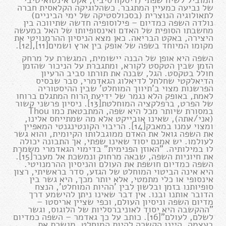
המוביל לשיח שפתי (דיסקורסיבי), אקט אינטואיטיבי
של נביעה כמעיין המתגבר. כשהלוגיקה הקלאסית חברה
לתאולוגיה הנוצרית (בסכולסטיקה של ימי הביניים)
נולדה השפה כמדיום – פילוסופיה חדשה שתיווכה בין
מחשבתו הסופית של האדם ואינסופיותו של האל במעשה
היצירה, באקט הבריאה. כאן מצא הניסיון ההרמנויטי את
מקומו המיוחד בשפה של אופק בין ארץ ושמים[11],[12].
השפה היא אופן של הבנה יישומית, המגשרת על מרחק
הזמן שבין הטקסט לקורא, ומתגברת על הניכור שהזמן
חולל בטקסט. הגל, שבנה את תורתו סביב הרעיון
הדיאלקטי שחלחל לדיאלוג הגאדמרי, סבר שבסיס
הפרשנות מצוי ב'תיווך המוחלט' שבין ההיסטוריה
לאמת, באופק הלא נגמר של ידיעת הרוח המתגלם ברוחו
של הפרט, ברפלקציה המוחלטת[13]. ניסיון פרשני קשור
במסורת שיותר מכל היא שפה, המתבטאת כמו Thou
(אני/אתה), שאינו אובייקט אלא מה שמתייחס אלינו,
ומצוי עמנו במאבק[14]. הריבוי הקונטינגנטי המאפיין
את השפה גואל את האדם ממוגבלותו הקיומית, והוא גשר
לעולמו. יש אמנם יסוד שאינו שפתי, אך התבונה יכולה
לו במילותיה. "האוזן הפנימית" בדימוי הגאדמרי משמרת
את חיוניות השפה, שבאה מרחוק ונמשכת אל מעבר[15].
השפה כמדיום חושפת את העולם והניסיון ההרמנויטי.
היא אינה הביטוי המוחלט של הגזע, סדר בראשיתי, רצון
אינסופי או כלי מתמטי, אלא יותר מכך, היא גשר בין
סופיותנו בזמן ובלשון לבין 'ההיות המוחלט', הנצח
הדובר אותנו ובנו. אין דבר שאינו ניתן להישמע דרך
מדיום השפה וניסיון העולם, וכפי שציין אריסטו –
"ההקשבה היא יסוד לאוניברסליות של הלוגוס, וגשר
לשלם, לעולם"[16]. כותב על כך גאדמר – השפה כמדיום
בעצמה, היינו הקשרה להיות המוחלט, מגשרת את