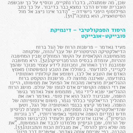
שכן, מה שמתגלה, בדברו נתקיים, ונוסיף על כך שבשפה
העברית שורש הדבר נמצא כבר בדיבור. על כך כתב
הפילוסוף היפני נישידה – "הדבר אינו ניצב אל מול
הסיטואציה, הוא בתוכה"[31].
היסוד הספקולטיבי – דינמיקת
סובייקט-אובייקט
מעיד גאדמר – פרשנות הרוח של הגל ברוח
הדיאלקטיקה ההיסטורית של עבר/הווה, שלקוחה
מהמחשבה הקלאסית על הקשר המוחלט שבין המחשבה
וההיות, עומדת בבסיס ההרמנויטיקה[32]. היא מחשבה
שמובנת דרך האחרוּת, ומכוונת לידע עצמי מנוכר שהפך
לקנייני, לתודעתי. בשוללו את הטבע (הפשטתו) מאמץ
האדם את הטבע אל לבו, ושומע את קולותיו ואותותיו
בתודעתו, שאיננה מחוצה לו. פרשנות הטקסט ברוח
ההגליאנית מוציאה מהכוח אל הפועל את ממשותו, היינו
את רזי השפה הקושרים אדם לגופו של עולם. מושג הרוח
ההגליאני שבא לידי גמר, מתממש אצל גאדמר בגשר
השפה, שבניגוד להגל הוא אין סופי. גאדמר ראה את
התהליך הדיאלקטי כבלתי נגמר, משום אינסופיותה של
השפה. גאדמר קיצץ בכנפי האוטופיה של הגל, וטען
שהדיאלקטיקה אינה מסתימת, היא תמיד חותרת לניסיון
חדש (מדיום השפה אינסופי באפשרויותיו, "רב גוניות
הניסיון"). איננו אדונים לזמן ולעתיד (לכיבושו הסופי
של הרוח), שכן הניסיון מלמדנו לכבד את הממשות, "את
מה שלא ניתן להרסו", את מגבלות הכוח והתבונה[33].
ההבנה, כפי שניסח אותה גאדמר, אפשרית דרך תיווך