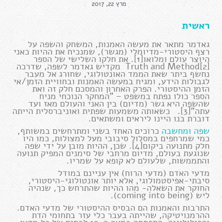
מרץ 22, 2017
ראשית
גאדמר מתאר את מעשה האמנות, המשחק והשפה על
רצף היסטורי-מדיומלי (מגשר), שמנכיח את ההיות כאני
היוצר עולם ומלואו[1]. את חלקו השלישי של הספר
[2]Truth and Method מקדיש גאדמר לשפה, שדרכה
נחשף ביתר שאת הממד האונטולוגי, שחורג אל מעבר
לגבולות הידע, ומגיח במעשה האמנות ובחוויית הזמן/אי
הזמן ההיסטורי. הפרק האחרון והמסכם חלק זה ואת
הספר כולו נפתח במשפט – "המחקר הנוכחי מניח
שהשפה היא גשר (מדיום) בין האני והעולם מאז ועד
עתה"[3]. כשאותה משמעות שפתית ואוניברסלית הייתה
דוברת בנו היינו ליראים ומשתאים.
שפה ומחשבה
כרוכים האחד בשני ומתרחשים במשותף,
כמי שמרחפים במסלול סיבובי מעל למצולות, כמו היו
חלק מתנועה ביקום[4]. שכן, ההיות מובן על ידי שפה
שנוגעת בעולם, מדיום מרחבי של סימנים המפיק תנועה
והתממשות, שלעולם לא קופא על שמריו.
מדעי האדם (מדעי הרוח) אין עניינם במודל
סיבתי-אפיסטמולוגי, אלא יותר אונטולוגי-היסטורי,
החוקר את השאלה- מהו ההיות שהתרחש כך, שנהיה
ליש (coming into being).
התרבות והאמנות הם הבסיס ההיסטורי של מדעי האדם.
ההרמנויטיקה, שהייתה בעבר כלי עזר בתחומי הדת